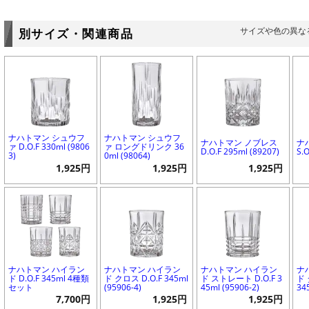
サイズや色の異な
別サイズ・関連商品
ナハトマン シュウフ
ナハトマン シュウフ
ナハトマン ノブレス
ナ
ァ D.O.F 330ml (9806
ァ ロングドリンク 36
D.O.F 295ml (89207)
S.O
3)
0ml (98064)
1,925円
1,925円
1,925円
ナハトマン ハイラン
ナハトマン ハイラン
ナハトマン ハイラン
ナ
ド D.O.F 345ml 4種類
ド クロス D.O.F 345ml
ド ストレート D.O.F 3
ド 
セット
(95906-4)
45ml (95906-2)
34
7,700円
1,925円
1,925円