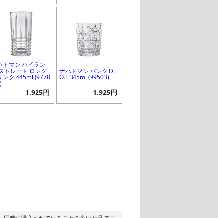
ハトマン ハイラン
 ストレート ロング
ナハトマン パンク D.
ンク 445ml (9778
O.F 345ml (99503)
)
1,925円
1,925円
同時に購入されていることの多い商品です