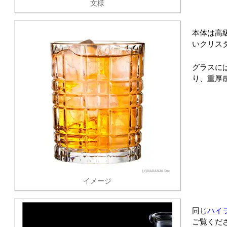
文様
本体は高
いクリス
グラスに
り、重厚
イメージ
同じ
ハイ
ご覧くだ