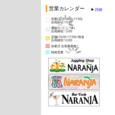
営業カレンダー
詳細
営業(店舗14:00-17:50)
出荷締切 15:00
通販のみ(店舗休)
出荷締切 15:00
店舗(10:00-17:50)+発送
出荷締切 12:00
休業日 出荷業務無し
特殊営業