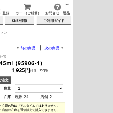
・登録
カート(ご精算)
お問合せ・返品
SNS/情報
ご利用ガイド
トマン
ックグラス
前の商品
次の商品
6-1)
l (95906-1)
1,925円
(本体 1,750円)
ご注文
数量
通販
24
店舗
2
在庫
在庫の数はリアルタイムではありません。
店舗の在庫を通信販売で購入できません。