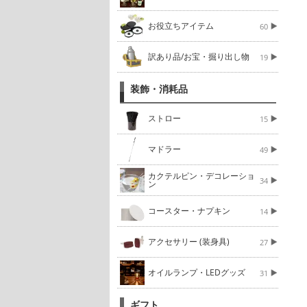
お役立ちアイテム
60
訳あり品/お宝・掘り出し物
19
装飾・消耗品
ストロー
15
マドラー
49
カクテルピン・デコレーショ
34
ン
コースター・ナプキン
14
アクセサリー (装身具)
27
オイルランプ・LEDグッズ
31
ギフト