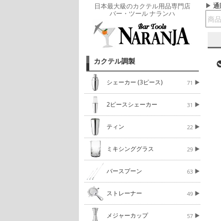
通
日本最大級のカクテル用品専門店
バー・ツール ナランハ
カクテル調製
シェーカー (3ピース)
71
2ピースシェーカー
31
ティン
22
ミキシンググラス
29
バースプーン
63
ストレーナー
49
メジャーカップ
57