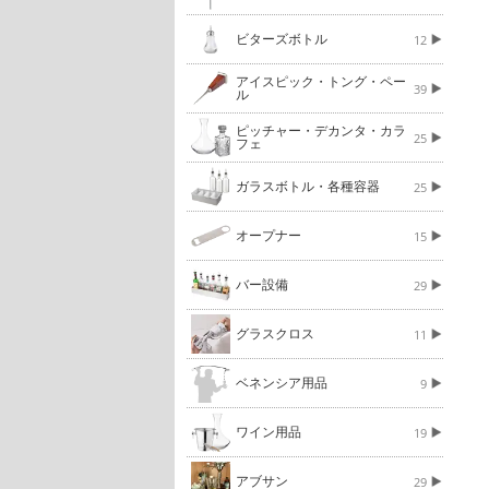
ビターズボトル
12
アイスピック・トング・ペー
39
ル
ピッチャー・デカンタ・カラ
25
フェ
ガラスボトル・各種容器
25
オープナー
15
バー設備
29
グラスクロス
11
ベネンシア用品
9
ワイン用品
19
アブサン
29