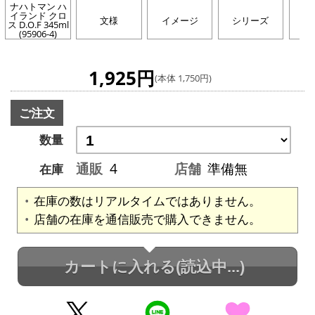
ナハトマン ハ
イランド クロ
文様
イメージ
シリーズ
カ
ス D.O.F 345ml
(95906-4)
1,925円
(本体 1,750円)
ご注文
数量
通販
4
店舗
準備無
在庫
在庫の数はリアルタイムではありません。
店舗の在庫を通信販売で購入できません。
カートに入れる
(読込中...)