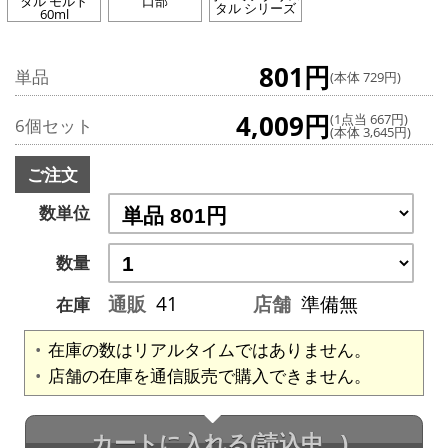
タル モルト
口部
タル シリーズ
60ml
801円
単品
(本体 729円)
4,009円
(1点当 667円)
6個セット
(本体 3,645円)
ご注文
数単位
数量
通販
41
店舗
準備無
在庫
在庫の数はリアルタイムではありません。
店舗の在庫を通信販売で購入できません。
カートに入れる
(読込中...)