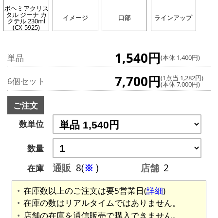
ボヘミアクリス
タル ジーナ カ
イメージ
口部
ラインアップ
クテル 230ml
(CX-5925)
1,540円
単品
(本体 1,400円)
7,700円
(1点当 1,282円)
6個セット
(本体 7,000円)
ご注文
数単位
数量
通販
8(
※
)
店舗
2
在庫
在庫数以上のご注文は要5営業日(
詳細
)
在庫の数はリアルタイムではありません。
店舗の在庫を通信販売で購入できません。