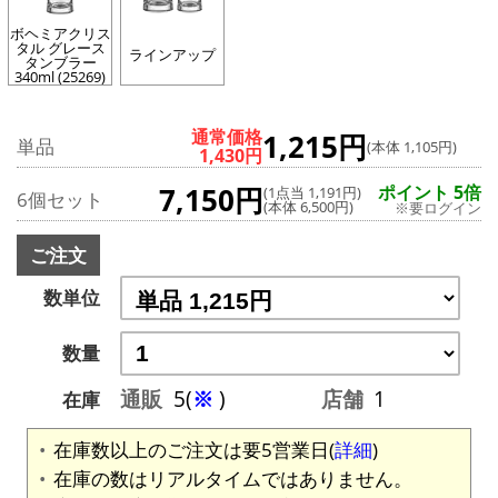
ボヘミアクリス
タル グレース
ラインアップ
タンブラー
340ml (25269)
通常価格
1,215円
単品
(本体 1,105円)
1,430円
7,150円
ポイント 5倍
(1点当 1,191円)
6個セット
(本体 6,500円)
※要ログイン
ご注文
数単位
数量
通販
5(
※
)
店舗
1
在庫
在庫数以上のご注文は要5営業日(
詳細
)
在庫の数はリアルタイムではありません。