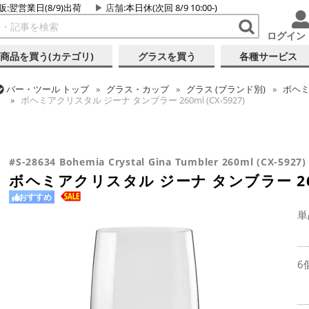
販:翌営業日(8/9)出荷
店舗
:本日休(次回 8/9 10:00-)
ログイン
商品を買う(カテゴリ)
グラスを買う
各種サービス
バー・ツール
トップ
グラス・カップ
グラス (ブランド別)
ボヘ
ボヘミアクリスタル ジーナ タンブラー 260ml (CX-5927)
バー・ツール
トップ
グラス・カップ
グラス (用途・形状別)
ゴ
バー・ツール
トップ
グラス・カップ
グラス (用途・形状別)
タ
バー・ツール
トップ
グラス・カップ
グラス (用途・形状別)
ビ
ボヘミアクリスタル ジーナ タンブラー 260ml (CX-5927)
ボヘミアクリスタル ジーナ タンブラー 260ml (CX-5927)
ボヘミアクリスタル ジーナ タンブラー 260ml (CX-5927)
#S-28634 Bohemia Crystal Gina Tumbler 260ml (CX-5927)
ボヘミアクリスタル ジーナ タンブラー 260ml
おすすめ
単
6