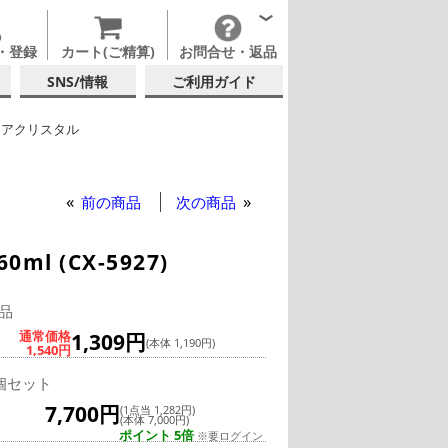
・登録
カート(ご精算)
お問合せ・返品
SNS/情報
ご利用ガイド
ミアクリスタル
ブレット
ンブラー
ールグラス・ビアグラス
前の商品
次の商品
 (CX-5927)
品
通常価格
1,309円
(本体 1,190円)
1,540円
個セット
7,700円
(1点当 1,282円)
(本体 7,000円)
ポイント 5倍
※要ログイン