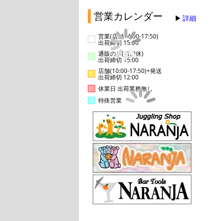
営業カレンダー
詳細
営業(店舗14:00-17:50)
出荷締切 15:00
通販のみ(店舗休)
出荷締切 15:00
店舗(10:00-17:50)+発送
出荷締切 12:00
休業日 出荷業務無し
特殊営業