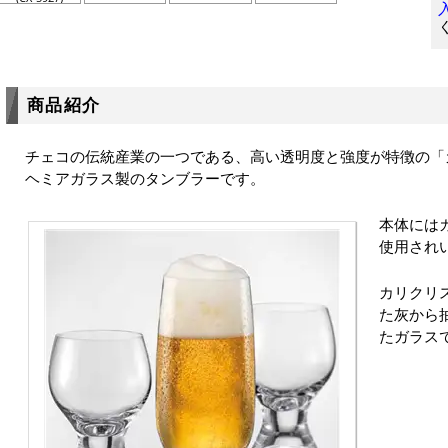
商品紹介
チェコの伝統産業の一つである、高い透明度と強度が特徴の「
ヘミアガラス製のタンブラーです。
本体には
使用され
カリクリ
た灰から
たガラス