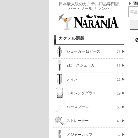
通
日本最大級のカクテル用品専門店
バー・ツール ナランハ
カクテル調製
シェーカー (3ピース)
71
2ピースシェーカー
31
ティン
22
ミキシンググラス
29
バースプーン
63
ストレーナー
49
メジャーカップ
57