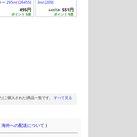
ー 295ml (26455)
3ml (209)
495円
551円
649円▶
ポイント 5倍
ポイント 5倍
た(ご購入された)商品一覧です。
すべて見る
(
海外への配送について
)