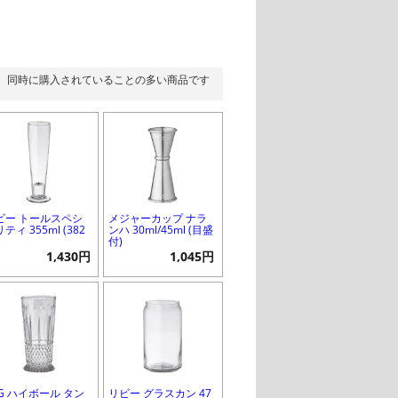
同時に購入されていることの多い商品です
ビー トールスペシ
メジャーカップ ナラ
ティ 355ml (382
ンハ 30ml/45ml (目盛
付)
1,430円
1,045円
SG ハイボール タン
リビー グラスカン 47