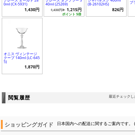
グレース オールド 28
グレース タンブラー 3
ジャパネスク 400ml
ブラ
0ml (CX-5931)
40ml (25269)
(B-26102HS)
1,430円
1,215円
826円
1,430円▶
ポイント 5倍
オニス ヴィンテージ
クープ 140ml (LC-645
5)
1,870円
最近チェックし
閲覧履歴
ショッピングガイド
日本国内への配送に関するご案内です。 