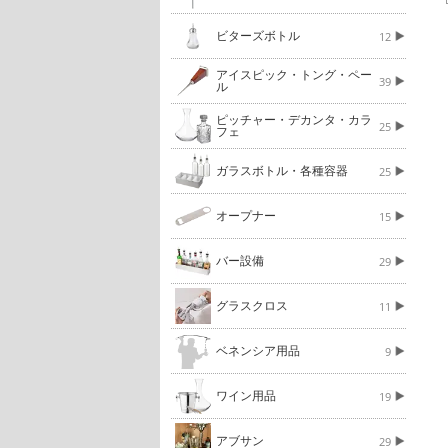
ビターズボトル
12
アイスピック・トング・ペー
39
ル
ピッチャー・デカンタ・カラ
25
フェ
ガラスボトル・各種容器
25
オープナー
15
バー設備
29
グラスクロス
11
ベネンシア用品
9
ワイン用品
19
アブサン
29