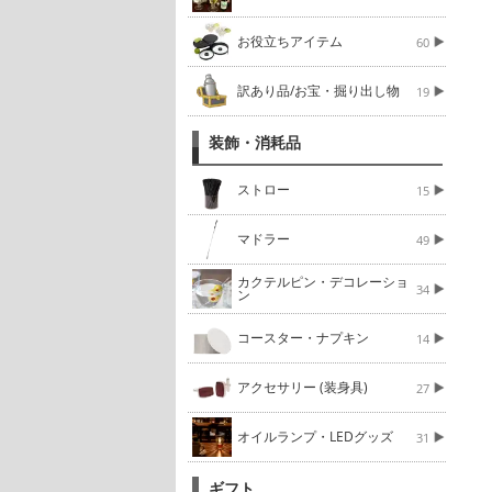
お役立ちアイテム
60
訳あり品/お宝・掘り出し物
19
装飾・消耗品
ストロー
15
マドラー
49
カクテルピン・デコレーショ
34
ン
コースター・ナプキン
14
アクセサリー (装身具)
27
オイルランプ・LEDグッズ
31
ギフト