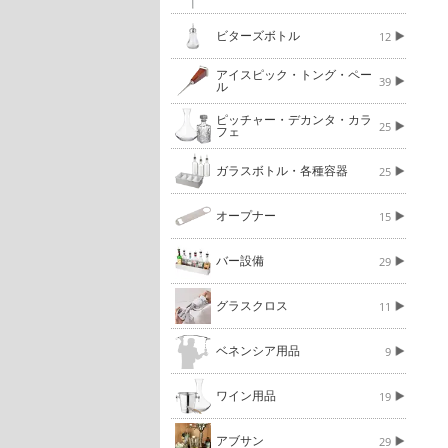
ビターズボトル
12
アイスピック・トング・ペー
39
ル
ピッチャー・デカンタ・カラ
25
フェ
ガラスボトル・各種容器
25
オープナー
15
バー設備
29
グラスクロス
11
ベネンシア用品
9
ワイン用品
19
アブサン
29