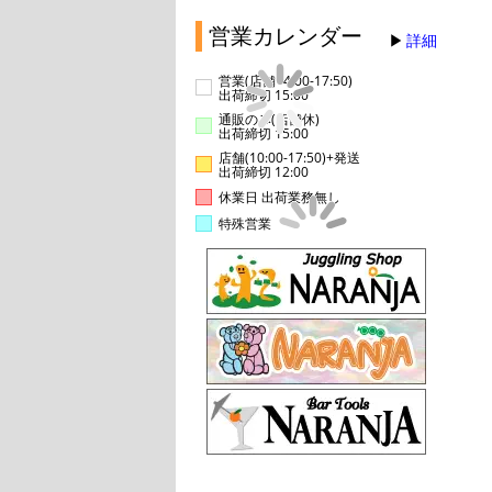
営業カレンダー
詳細
営業(店舗14:00-17:50)
出荷締切 15:00
通販のみ(店舗休)
出荷締切 15:00
店舗(10:00-17:50)+発送
出荷締切 12:00
休業日 出荷業務無し
特殊営業