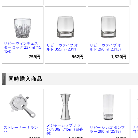
リビー ウィンチェス
リビー ヴァイブ オー
リビー ヴァイブ オー
ター ロック 237ml (15
ルド 355ml (2311)
ルド 296ml (2313)
454)
759円
962円
1,320円
同時購入商品
メジャーカップ ナラ
ストレーナー ナラン
リビー シカゴ タンブ
ナ
ンハ 30ml/45ml (目盛
ハ
ラー 290ml (2519)
門
付)