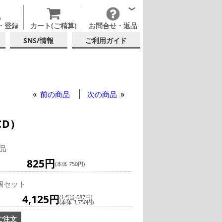
・登録
カート(ご精算)
お問合せ・返品
SNS/情報
ご利用ガイド
ー
ックグラス
前の商品
次の商品
D)
品
825円
(本体 750円)
個セット
4,125円
(1点当 687円)
(本体 3,750円)
ご注文