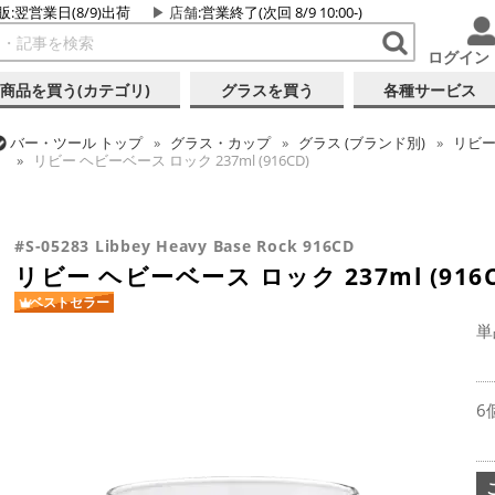
販:翌営業日(8/9)出荷
店舗
:営業終了(次回 8/9 10:00-)
ログイン
商品を買う(カテゴリ)
グラスを買う
各種サービス
バー・ツール
トップ
グラス・カップ
グラス (ブランド別)
リビ
リビー ヘビーベース ロック 237ml (916CD)
バー・ツール
トップ
グラス・カップ
グラス (用途・形状別)
ロ
リビー ヘビーベース ロック 237ml (916CD)
#S-05283 Libbey Heavy Base Rock 916CD
リビー ヘビーベース ロック 237ml (916C
ベストセラー
単
6