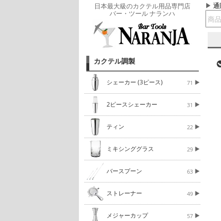
通
日本最大級のカクテル用品専門店
バー・ツール ナランハ
カクテル調製
シェーカー (3ピース)
71
2ピースシェーカー
31
ティン
22
ミキシンググラス
29
バースプーン
63
ストレーナー
49
メジャーカップ
57