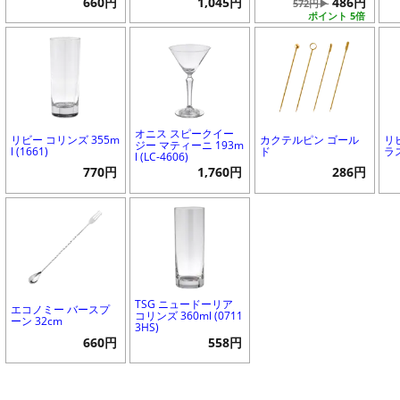
660円
1,045円
486円
572円▶
ポイント 5倍
オニス スピークイー
リビー コリンズ 355m
カクテルピン ゴール
リ
ジー マティーニ 193m
l (1661)
ド
ラス
l (LC-4606)
770円
1,760円
286円
TSG ニュードーリア
エコノミー バースプ
コリンズ 360ml (0711
ーン 32cm
3HS)
660円
558円