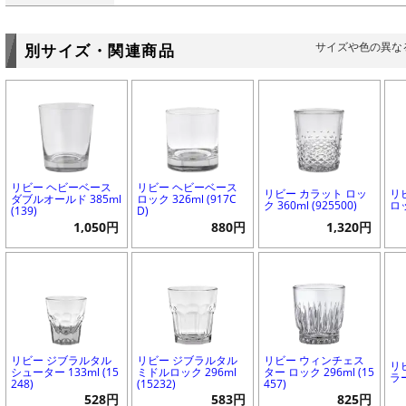
サイズや色の異な
別サイズ・関連商品
リビー ヘビーベース
リビー ヘビーベース
リビー カラット ロッ
リ
ダブルオールド 385ml
ロック 326ml (917C
ク 360ml (925500)
ロッ
(139)
D)
1,050円
880円
1,320円
リビー ジブラルタル
リビー ジブラルタル
リビー ウィンチェス
リ
シューター 133ml (15
ミドルロック 296ml
ター ロック 296ml (15
ラー
248)
(15232)
457)
528円
583円
825円