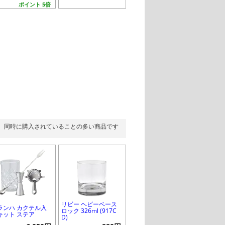
ポイント 5倍
同時に購入されていることの多い商品です
リビー ヘビーベース
ランハ カクテル入
ロック 326ml (917C
キット ステア
D)