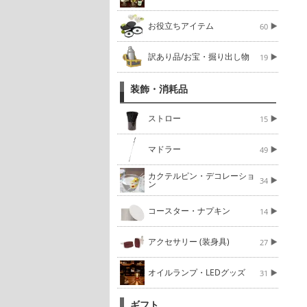
お役立ちアイテム
60
訳あり品/お宝・掘り出し物
19
装飾・消耗品
ストロー
15
マドラー
49
カクテルピン・デコレーショ
34
ン
コースター・ナプキン
14
アクセサリー (装身具)
27
オイルランプ・LEDグッズ
31
ギフト