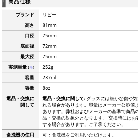
商品仕様
ブランド
リビー
高さ
81mm
口径
75mm
底面径
72mm
最大径
75mm
実測重量
252g
(
※
)
容量
237ml
容量
8oz
返品・交換に
返品・交換に関して:
グラスには細かな傷や気
関して
れる場合があります。容量はメーカー公称値よ
あります。弊社およびメーカーの基準で商品
品・交換の対象外となります。 交換時にはお
する場合があります。ご了承ください。
食洗機の使用
可：食洗機をご利用いただけます。