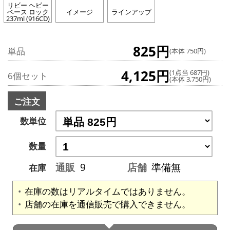
リビー ヘビー
ベース ロック
イメージ
ラインアップ
237ml (916CD)
825円
単品
(本体 750円)
4,125円
(1点当 687円)
6個セット
(本体 3,750円)
ご注文
数単位
数量
通販
9
店舗
準備無
在庫
在庫の数はリアルタイムではありません。
店舗の在庫を通信販売で購入できません。