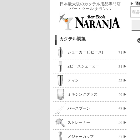
通
日本最大級のカクテル用品専門店
バー・ツール ナランハ
カクテル調製
シェーカー (3ピース)
71
2ピースシェーカー
31
ティン
22
ミキシンググラス
29
バースプーン
63
ストレーナー
49
メジャーカップ
57