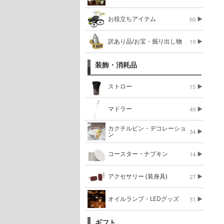
お役立ちアイテム
60
訳あり品/お宝・掘り出し物
19
装飾・消耗品
ストロー
15
マドラー
49
カクテルピン・デコレーショ
34
ン
コースター・ナプキン
14
アクセサリー (装身具)
27
オイルランプ・LEDグッズ
31
ギフト