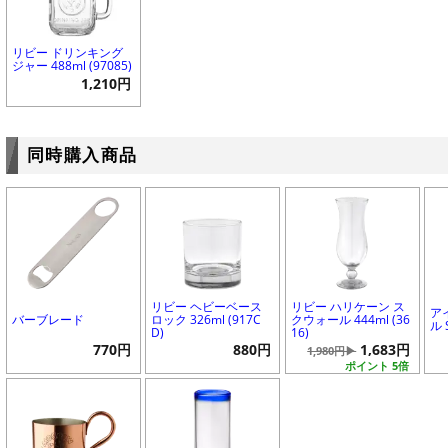
リビー ドリンキング
ジャー 488ml (97085)
1,210円
同時購入商品
リビー ヘビーベース
リビー ハリケーン ス
ア
バーブレード
ロック 326ml (917C
クウォール 444ml (36
ル 
D)
16)
770円
880円
1,683円
1,980円▶
ポイント 5倍