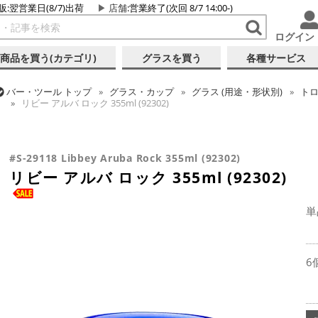
販:翌営業日(8/7)出荷
店舗
:営業終了(次回 8/7 14:00-)
ログイン
商品を買う(カテゴリ)
グラスを買う
各種サービス
バー・ツール
トップ
グラス・カップ
グラス (用途・形状別)
ト
リビー アルバ ロック 355ml (92302)
バー・ツール
トップ
グラス・カップ
グラス (ブランド別)
リビ
#S-29118 Libbey Aruba Rock 355ml (92302)
リビー アルバ ロック 355ml (92302)
単
6