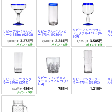
リビー アルバ ラウン
リビー アルバ マルガ
リビー アルバ ゾンビ
リ
ドカクテル 473ml (92
リータ 355ml (92308)
ー 473ml (92304)
ル 
309)
3,272円
2,244円
3,505円
3,850円▶
2,640円▶
4,125円▶
ポイント 5倍
ポイント 5倍
ポイント 5倍
リビー ウィンチェス
リビー シカゴ タンブ
リビー バンブークー
リ
ター ロック 237ml (15
ラー 290ml (2519)
ラー 473ml (32802)
ルド
454)
486円
759円
1,210円
572円▶
ポイント 5倍