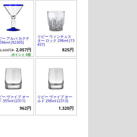
リビー ウィンチェス
ビー アルバ カクテ
ター ロック 296ml (15
296ml (92305)
457)
2,057円
825円
2,420円▶
ポイント 5倍
ビー ヴァイブ オー
リビー ヴァイブ オー
 355ml (2311)
ルド 296ml (2313)
962円
1,320円