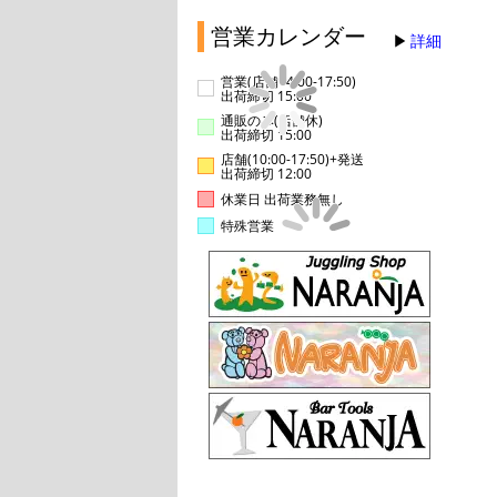
営業カレンダー
詳細
営業(店舗14:00-17:50)
出荷締切 15:00
通販のみ(店舗休)
出荷締切 15:00
店舗(10:00-17:50)+発送
出荷締切 12:00
休業日 出荷業務無し
特殊営業