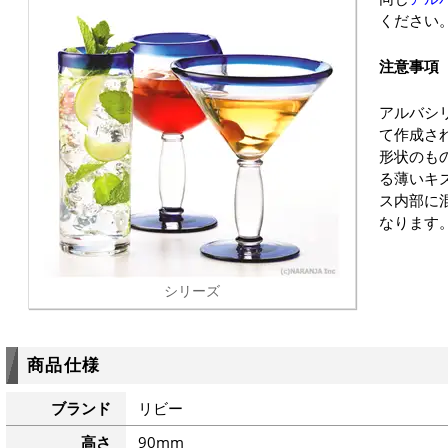
ください
注意事項
アルバシ
て作成さ
形状のも
る薄いキ
ス内部に
なります
シリーズ
商品仕様
ブランド
リビー
高さ
90mm