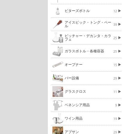
ビターズボトル
12
アイスピック・トング・ペー
39
ル
ピッチャー・デカンタ・カラ
25
フェ
ガラスボトル・各種容器
25
オープナー
15
バー設備
29
グラスクロス
11
ベネンシア用品
9
ワイン用品
19
アブサン
29