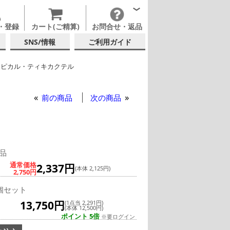
・登録
カート(ご精算)
お問合せ・返品
SNS/情報
ご利用ガイド
ロピカル・ティキカクテル
ー
リビー アルバ ロック 355ml (92302)
前の商品
次の商品
品
通常価格
2,337円
(本体 2,125円)
2,750円
個セット
13,750円
(1点当 2,291円)
(本体 12,500円)
ポイント 5倍
※要ログイン