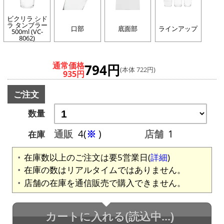
ビクリラ シド
ラ タンブラー
口部
底面部
ラインアップ
500ml (VC-
8062)
通常価格
794円
(本体 722円)
935円
ご注文
数量
通販
4(
※
)
店舗
1
在庫
在庫数以上のご注文は要5営業日(
詳細
)
在庫の数はリアルタイムではありません。
店舗の在庫を通信販売で購入できません。
カートに入れる
(読込中...)