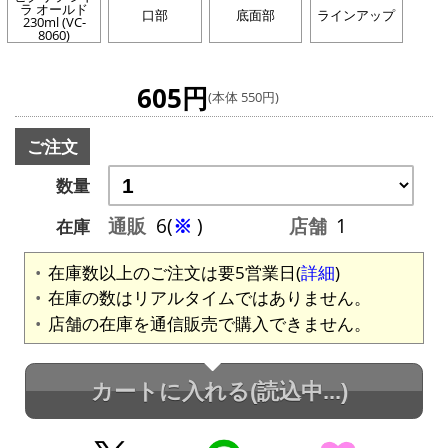
ラ オールド
口部
底面部
ラインアップ
230ml (VC-
8060)
605円
(本体 550円)
ご注文
数量
通販
6(
※
)
店舗
1
在庫
在庫数以上のご注文は要5営業日(
詳細
)
在庫の数はリアルタイムではありません。
店舗の在庫を通信販売で購入できません。
カートに入れる
(読込中...)