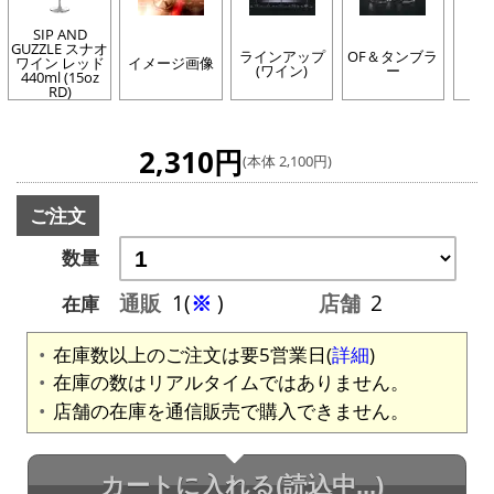
SIP AND
GUZZLE スナオ
ラインアップ
OF＆タンブラ
SI
ワイン レッド
イメージ画像
(ワイン)
ー
G
440ml (15oz
RD)
2,310円
(本体 2,100円)
ご注文
数量
通販
1(
※
)
店舗
2
在庫
在庫数以上のご注文は要5営業日(
詳細
)
在庫の数はリアルタイムではありません。
店舗の在庫を通信販売で購入できません。
カートに入れる
(読込中...)