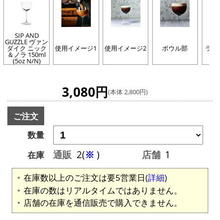
SIP AND
GUZZLE ヴァン
ダイク ニック
使用イメージ1
使用イメージ2
ボウル部
ライ
＆ノラ 150ml
(5oz N/N)
3,080円
(本体 2,800円)
ご注文
数量
通販
2(
※
)
店舗
1
在庫
在庫数以上のご注文は要5営業日(
詳細
)
在庫の数はリアルタイムではありません。
店舗の在庫を通信販売で購入できません。