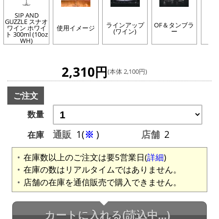
SIP AND
GUZZLE スナオ
ラインアップ
OF＆タンブラ
SI
ワイン ホワイ
使用イメージ
(ワイン)
ー
G
ト 300ml (10oz
WH)
2,310円
(本体 2,100円)
ご注文
数量
通販
1(
※
)
店舗
2
在庫
在庫数以上のご注文は要5営業日(
詳細
)
在庫の数はリアルタイムではありません。
店舗の在庫を通信販売で購入できません。
カートに入れる
(読込中...)