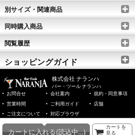
別サイズ・関連商品
同時購入商品
閲覧履歴
ショッピングガイド
株式会社 ナランハ
バー・ツール ナランハ
お問合せ
会社案内
規約・同意事項
営業時間
ご利用ガイド
店舗
ご注文について
対応ブラウザ
©1999-2026 NARANJA Inc. All Rights Reserved.
カートを
カートに入れる
(読込中...)
見る