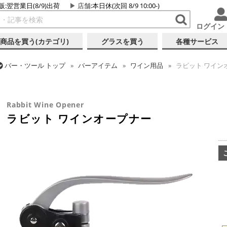
販:翌営業日(8/9)出荷
店舗
:本日休(次回 8/9 10:00-)
ログイン
商品を買う(カテゴリ)
グラスを買う
各種サービス
バー・ツール
トップ
バーアイテム
ワイン用品
ラビット ワイン
バー・ツール
トップ
バーアイテム
オープナー
ラビット ワイン
Rabbit Wine Opener
ラビット ワインオープナー