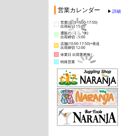
営業カレンダー
詳細
営業(店舗14:00-17:50)
出荷締切 15:00
通販のみ(店舗休)
出荷締切 15:00
店舗(10:00-17:50)+発送
出荷締切 12:00
休業日 出荷業務無し
特殊営業