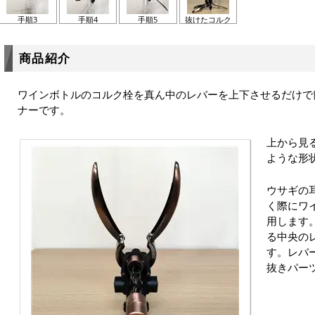
手順3
手順4
手順5
抜けたコルク
商品紹介
ワインボトルのコルク栓を真ん中のレバーを上下させるだけで
ナーです。
上から見
ような形
ウサギの
く際にワ
用します
る中央の
す。レバ
抜きパー