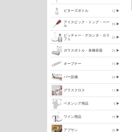
ビターズボトル
12
アイスピック・トング・ペー
39
ル
ピッチャー・デカンタ・カラ
25
フェ
ガラスボトル・各種容器
25
オープナー
15
バー設備
29
グラスクロス
11
ベネンシア用品
9
ワイン用品
19
アブサン
29