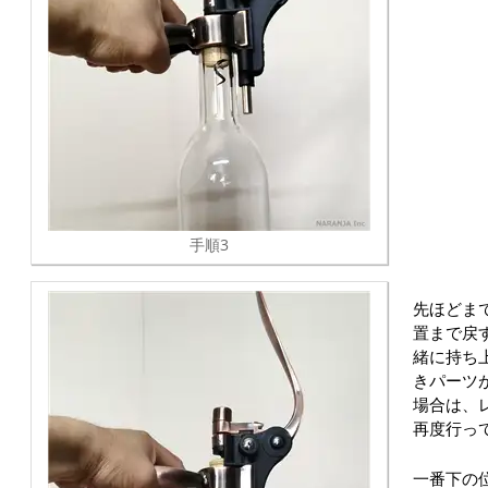
手順3
先ほどま
置まで戻
緒に持ち
きパーツ
場合は、
再度行っ
一番下の