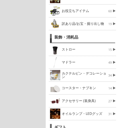
お役立ちアイテム
60
訳あり品/お宝・掘り出し物
19
装飾・消耗品
ストロー
15
マドラー
49
カクテルピン・デコレーショ
34
ン
コースター・ナプキン
14
アクセサリー (装身具)
27
オイルランプ・LEDグッズ
31
ギフト