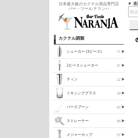
通
日本最大級のカクテル用品専門店
バー・ツール ナランハ
カクテル調製
シェーカー (3ピース)
71
2ピースシェーカー
31
ティン
22
ミキシンググラス
29
バースプーン
63
ストレーナー
49
メジャーカップ
57