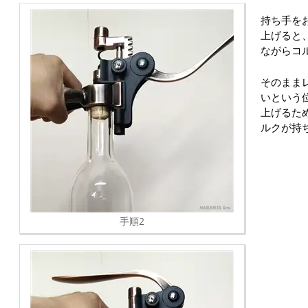
持ち手を
上げると
ながらコ
そのまま
いという
上げるた
ルクが持
手順2