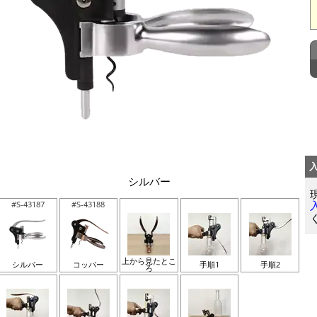
シルバー
#S-43187
#S-43188
上から見たとこ
シルバー
コッパー
手順1
手順2
ろ