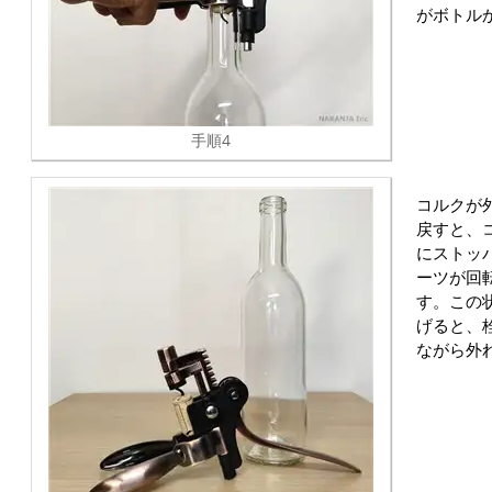
がボトル
手順4
コルクが
戻すと、
にストッ
ーツが回
す。この
げると、
ながら外