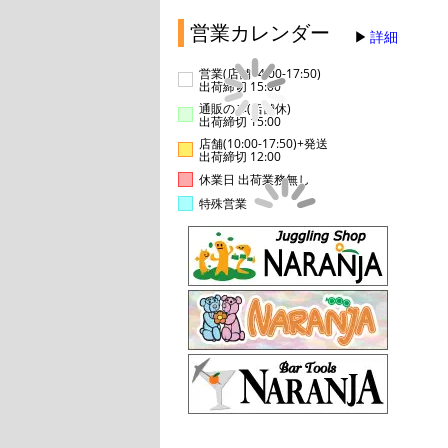
営業カレンダー
詳細
営業(店舗14:00-17:50)
出荷締切 15:00
通販のみ(店舗休)
出荷締切 15:00
店舗(10:00-17:50)+発送
出荷締切 12:00
休業日 出荷業務無し
特殊営業