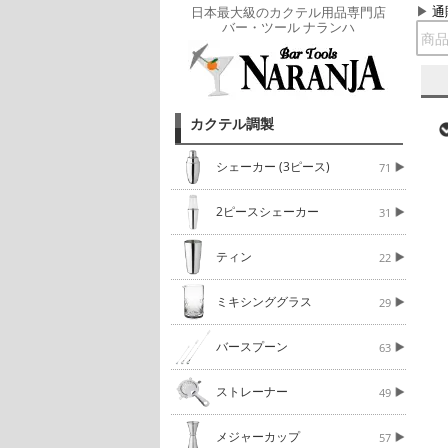
通
日本最大級のカクテル用品専門店
バー・ツール ナランハ
カクテル調製
シェーカー (3ピース)
71
2ピースシェーカー
31
ティン
22
ミキシンググラス
29
バースプーン
63
ストレーナー
49
メジャーカップ
57