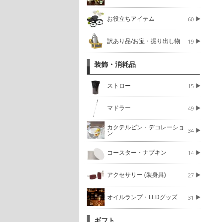
お役立ちアイテム
60
訳あり品/お宝・掘り出し物
19
装飾・消耗品
ストロー
15
マドラー
49
カクテルピン・デコレーショ
34
ン
コースター・ナプキン
14
アクセサリー (装身具)
27
オイルランプ・LEDグッズ
31
ギフト