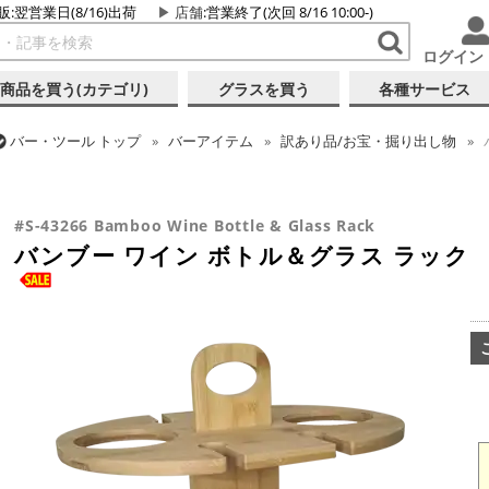
販:翌営業日(8/16)出荷
店舗
:営業終了(次回 8/16 10:00-)
ログイン
商品を買う(カテゴリ)
グラスを買う
各種サービス
バー・ツール
トップ
バーアイテム
訳あり品/お宝・掘り出し物
バー・ツール
トップ
バーアイテム
ワイン用品
バンブー ワイン
#S-43266 Bamboo Wine Bottle & Glass Rack
バンブー ワイン ボトル＆グラス ラック