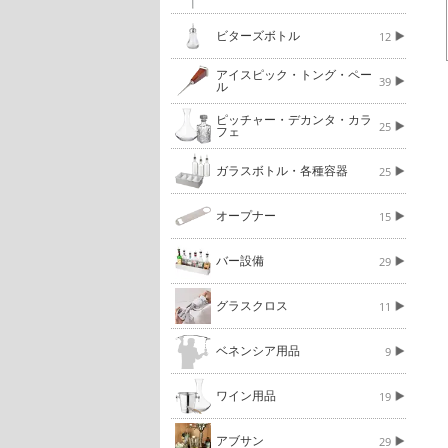
ビターズボトル
12
アイスピック・トング・ペー
39
ル
ピッチャー・デカンタ・カラ
25
フェ
ガラスボトル・各種容器
25
オープナー
15
バー設備
29
グラスクロス
11
ベネンシア用品
9
ワイン用品
19
アブサン
29