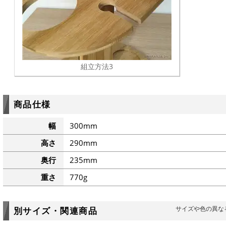
組立方法3
商品仕様
幅
300mm
高さ
290mm
奥行
235mm
重さ
770g
サイズや色の異な
別サイズ・関連商品