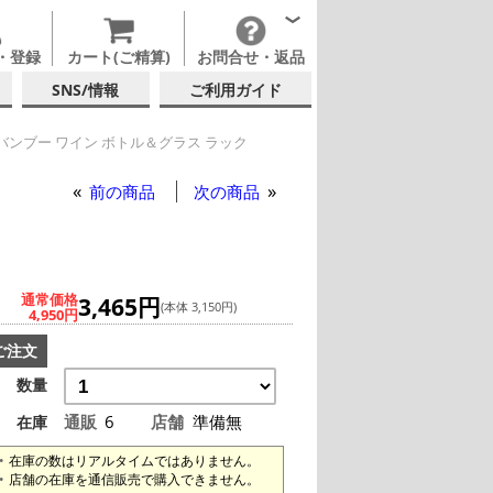
・登録
カート(ご精算)
お問合せ・返品
SNS/情報
ご利用ガイド
バンブー ワイン ボトル＆グラス ラック
 ボトル＆グラス ラック
前の商品
次の商品
通常価格
3,465円
(本体 3,150円)
4,950円
ご注文
数量
通販
6
店舗
準備無
在庫
在庫の数はリアルタイムではありません。
店舗の在庫を通信販売で購入できません。