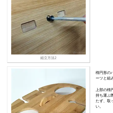
組立方法2
楕円形の
ーツと組
上部の楕
持ち運ぶ
たず、取
い。