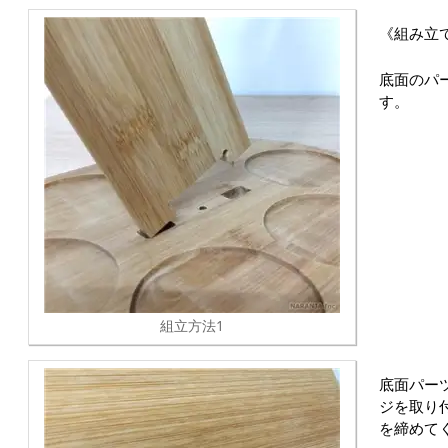
《組み立
底面のパ
す。
組立方法1
底面パー
ジを取り
を締めて