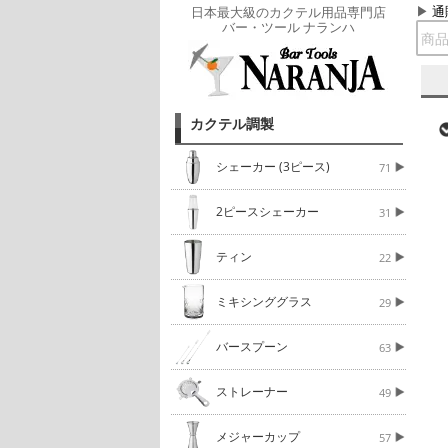
通
日本最大級のカクテル用品専門店
バー・ツール ナランハ
カクテル調製
シェーカー (3ピース)
71
2ピースシェーカー
31
ティン
22
ミキシンググラス
29
バースプーン
63
ストレーナー
49
メジャーカップ
57