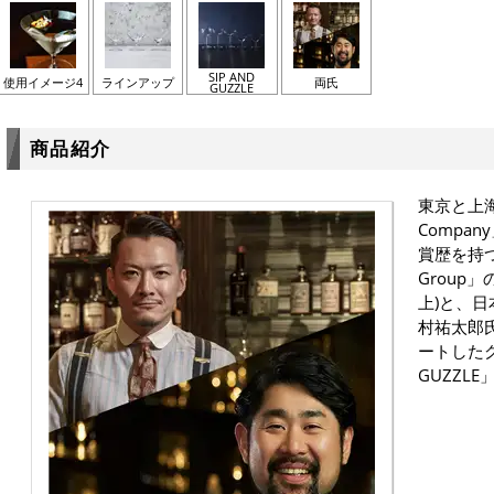
SIP AND
使用イメージ4
ラインアップ
両氏
GUZZLE
商品紹介
東京と上海を
Compan
賞歴を持
Group
上)と、
村祐太郎
ートしたグ
GUZZL