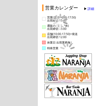
営業カレンダー
詳細
営業(店舗14:00-17:50)
出荷締切 15:00
通販のみ(店舗休)
出荷締切 15:00
店舗(10:00-17:50)+発送
出荷締切 12:00
休業日 出荷業務無し
特殊営業