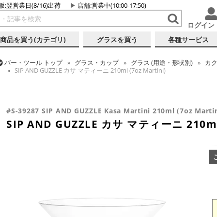
販:翌営業日(8/16)出荷
店舗
:営業中(10:00-17:50)
ログイン
商品を買う(カテゴリ)
グラスを買う
各種サービス
バー・ツール
トップ
グラス・カップ
グラス (用途・形状別)
カク
SIP AND GUZZLE カサ マティーニ 210ml (7oz Martini)
バー・ツール
トップ
グラス・カップ
グラス (ブランド別)
SIP A
バー・ツール
トップ
グラス・カップ
グラス (用途・形状別)
カク
SIP AND GUZZLE カサ マティーニ 210ml (7oz Martini)
SIP AND GUZZLE カサ マティーニ 210ml (7oz Martini)
#S-39287 SIP AND GUZZLE Kasa Martini 210ml (7oz Martin
SIP AND GUZZLE カサ マティーニ 210ml (