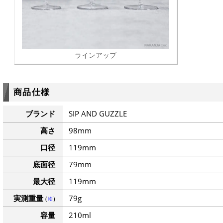
ラインアップ
商品仕様
ブランド
SIP AND GUZZLE
高さ
98mm
口径
119mm
底面径
79mm
最大径
119mm
実測重量
79g
(
※
)
容量
210ml