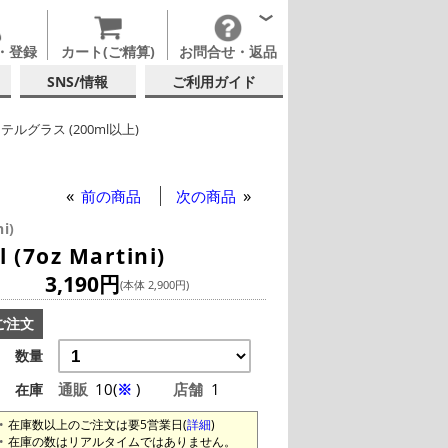
・登録
カート(ご精算)
お問合せ・返品
SNS/情報
ご利用ガイド
テルグラス (200ml以上)
ND GUZZLE
テルグラス (全サイズ)
前の商品
次の商品
i)
7oz Martini)
3,190円
(本体 2,900円)
ご注文
数量
通販
10(
※
)
店舗
1
在庫
在庫数以上のご注文は要5営業日(
詳細
)
在庫の数はリアルタイムではありません。