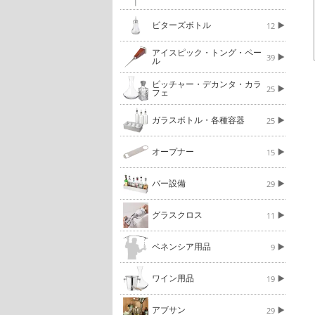
ビターズボトル
12
アイスピック・トング・ペー
39
ル
ピッチャー・デカンタ・カラ
25
フェ
ガラスボトル・各種容器
25
オープナー
15
バー設備
29
グラスクロス
11
ベネンシア用品
9
ワイン用品
19
アブサン
29