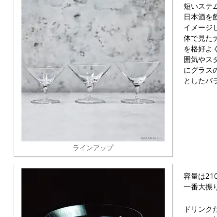
短いステ
日本酒を
イメージ
体で見た
を格好よ
囲気やス
にグラス
としたバ
ラインアップ
容量は21
一番大振
ドリンク