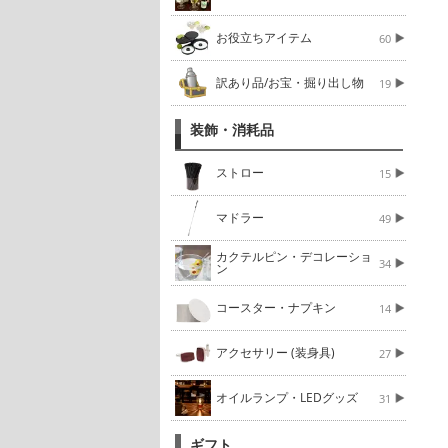
お役立ちアイテム
60
訳あり品/お宝・掘り出し物
19
装飾・消耗品
ストロー
15
マドラー
49
カクテルピン・デコレーショ
34
ン
コースター・ナプキン
14
アクセサリー (装身具)
27
オイルランプ・LEDグッズ
31
ギフト