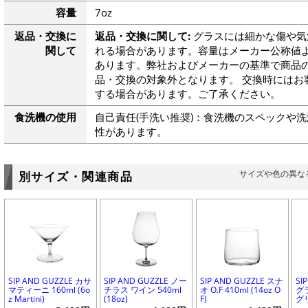
容量
7oz
返品・交換に
返品・交換に関して:
グラスには細かな傷や気
関して
れる場合があります。容量はメーカー公称値よ
あります。弊社およびメーカーの基準で商品
品・交換の対象外となります。 交換時にはお
する場合があります。ご了承ください。
食洗機の使用
自己責任(手洗い推奨)：食洗機のスペックや
性があります。
サイズや色の異な
別サイズ・関連商品
SIP AND GUZZLE カサ
SIP AND GUZZLE ノー
SIP AND GUZZLE スナ
SI
マティーニ 160ml (6o
チラス ワイン 540ml
オ O.F 410ml (14oz O
グ
z Martini)
(18oz)
F)
グ