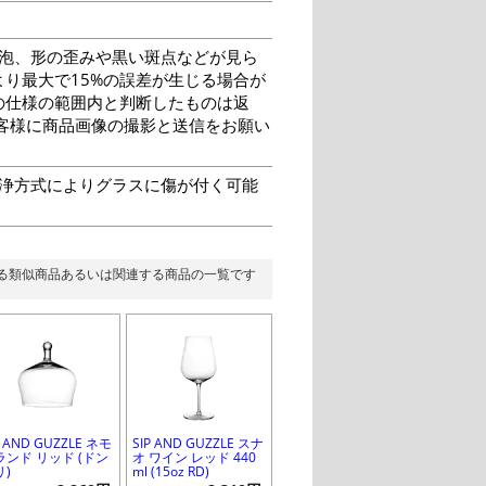
泡、形の歪みや黒い斑点などが見ら
り最大で15%の誤差が生じる場合が
の仕様の範囲内と判断したものは返
客様に商品画像の撮影と送信をお願い
洗浄方式によりグラスに傷が付く可能
る類似商品あるいは関連する商品の一覧です
P AND GUZZLE ネモ
SIP AND GUZZLE スナ
ランド リッド (ドン
オ ワイン レッド 440
リ)
ml (15oz RD)