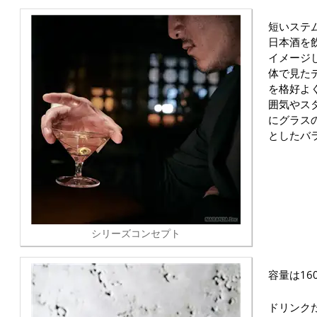
短いステ
日本酒を
イメージ
体で見た
を格好よ
囲気やス
にグラス
としたバ
シリーズコンセプト
容量は16
ドリンク