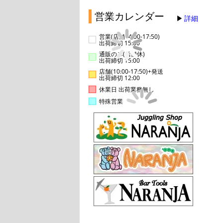
営業カレンダー
詳細
営業(店舗14:00-17:50)
出荷締切 15:00
通販のみ(店舗休)
出荷締切 15:00
店舗(10:00-17:50)+発送
出荷締切 12:00
休業日 出荷業務無し
特殊営業