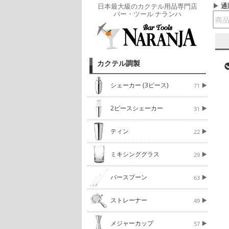
通
日本最大級のカクテル用品専門店
バー・ツール ナランハ
カクテル調製
シェーカー (3ピース)
71
2ピースシェーカー
31
ティン
22
ミキシンググラス
29
バースプーン
63
ストレーナー
49
メジャーカップ
57