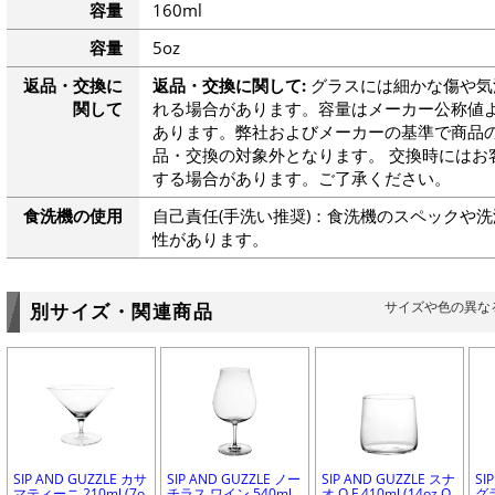
容量
160ml
容量
5oz
返品・交換に
返品・交換に関して:
グラスには細かな傷や気
関して
れる場合があります。容量はメーカー公称値よ
あります。弊社およびメーカーの基準で商品
品・交換の対象外となります。 交換時にはお
する場合があります。ご了承ください。
食洗機の使用
自己責任(手洗い推奨)：食洗機のスペックや
性があります。
サイズや色の異な
別サイズ・関連商品
SIP AND GUZZLE カサ
SIP AND GUZZLE ノー
SIP AND GUZZLE スナ
SI
マティーニ 210ml (7o
チラス ワイン 540ml
オ O.F 410ml (14oz O
グ