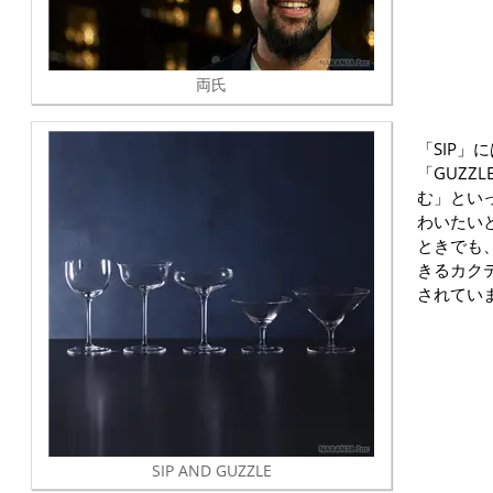
両氏
「SIP」
「GUZZ
む」とい
わいたい
ときでも
きるカク
されてい
SIP AND GUZZLE