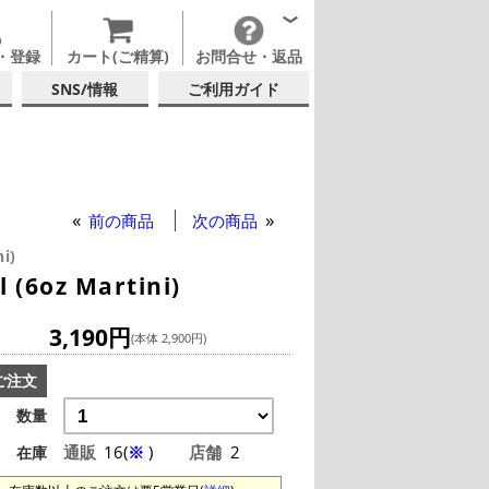
・登録
カート(ご精算)
お問合せ・返品
SNS/情報
ご利用ガイド
ND GUZZLE
テルグラス (140ml~199ml)
テルグラス (全サイズ)
前の商品
次の商品
i)
6oz Martini)
3,190円
(本体 2,900円)
ご注文
数量
通販
16(
※
)
店舗
2
在庫