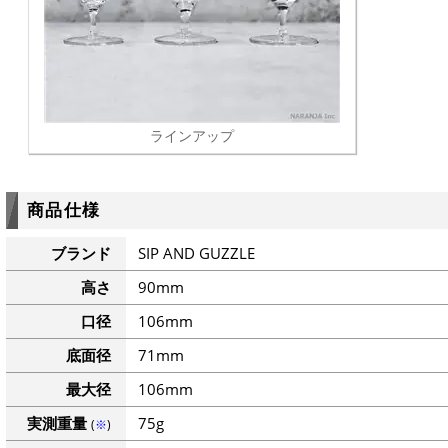
ラインアップ
商品仕様
ブランド
SIP AND GUZZLE
高さ
90mm
口径
106mm
底面径
71mm
最大径
106mm
実測重量
75g
(
※
)