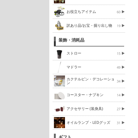
お役立ちアイテム
60
訳あり品/お宝・掘り出し物
19
装飾・消耗品
ストロー
15
マドラー
49
カクテルピン・デコレーショ
34
ン
コースター・ナプキン
14
アクセサリー (装身具)
27
オイルランプ・LEDグッズ
31
ギフト