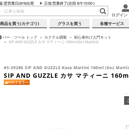
販:翌営業日(8/9)出荷
店舗
:営業終了(次回 8/9 10:00-)
ログイン
商品を買う(カテゴリ)
グラスを買う
各種サービス
バー・ツール
トップ
カクテル調製
初心者向け入門キット
SIP AND GUZZLE カサ マティーニ 160ml (6oz Martini)
バー・ツール
トップ
グラス・カップ
グラス (ブランド別)
SIP A
バー・ツール
トップ
グラス・カップ
グラス (用途・形状別)
カク
バー・ツール
トップ
グラス・カップ
グラス (用途・形状別)
カク
SIP AND GUZZLE カサ マティーニ 160ml (6oz Martini)
SIP AND GUZZLE カサ マティーニ 160ml (6oz Martini)
SIP AND GUZZLE カサ マティーニ 160ml (6oz Martini)
#S-39286 SIP AND GUZZLE Kasa Martini 160ml (6oz Martin
SIP AND GUZZLE カサ マティーニ 160ml (
ベストセラー