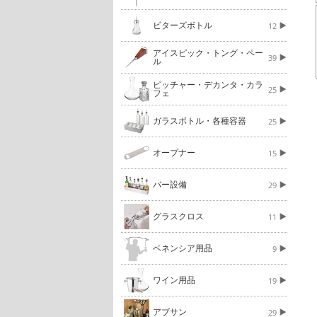
ビターズボトル
12
アイスピック・トング・ペー
39
ル
ピッチャー・デカンタ・カラ
25
フェ
ガラスボトル・各種容器
25
オープナー
15
バー設備
29
グラスクロス
11
ベネンシア用品
9
ワイン用品
19
アブサン
29