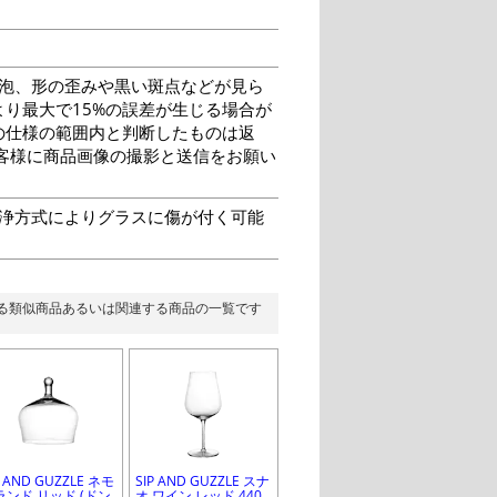
泡、形の歪みや黒い斑点などが見ら
り最大で15%の誤差が生じる場合が
の仕様の範囲内と判断したものは返
客様に商品画像の撮影と送信をお願い
洗浄方式によりグラスに傷が付く可能
る類似商品あるいは関連する商品の一覧です
P AND GUZZLE ネモ
SIP AND GUZZLE スナ
ランド リッド (ドン
オ ワイン レッド 440