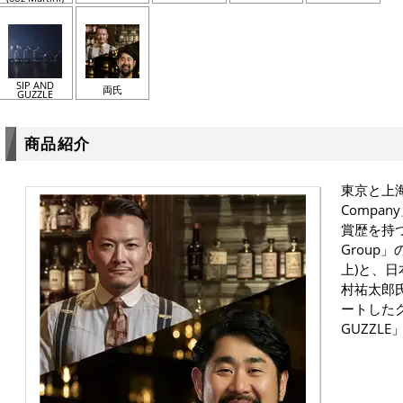
SIP AND
両氏
GUZZLE
商品紹介
東京と上海を
Compan
賞歴を持
Group
上)と、
村祐太郎
ートしたグ
GUZZL