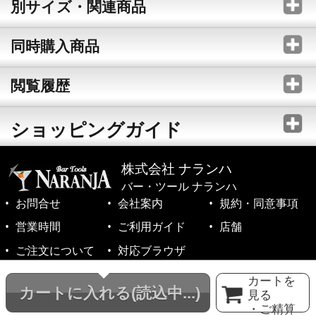
別サイズ・関連商品
同時購入商品
閲覧履歴
ショッピングガイド
株式会社 ナランハ
バー・ツール ナランハ
お問合せ
会社案内
規約・同意事項
営業時間
ご利用ガイド
店舗
ご注文について
対応ブラウザ
©1999-2026 NARANJA Inc. All Rights Reserved.
カートを
カートに入れる
(読込中...)
見る
・ご精算