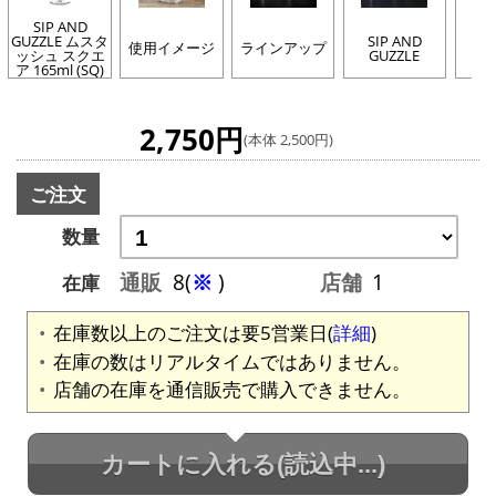
SIP AND
GUZZLE ムスタ
SIP AND
使用イメージ
ラインアップ
ッシュ スクエ
GUZZLE
ア 165ml (SQ)
2,750円
(本体 2,500円)
ご注文
数量
通販
8(
※
)
店舗
1
在庫
在庫数以上のご注文は要5営業日(
詳細
)
在庫の数はリアルタイムではありません。
店舗の在庫を通信販売で購入できません。
カートに入れる
(読込中...)