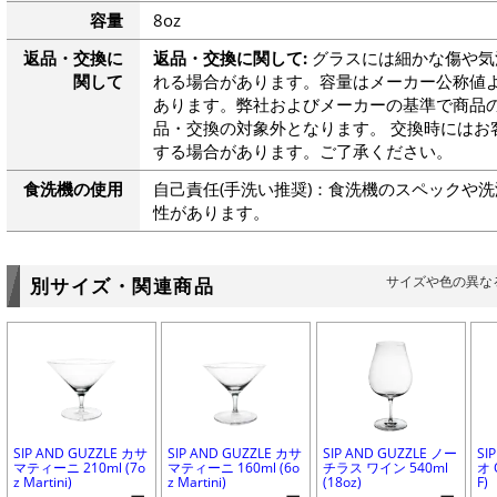
容量
8oz
返品・交換に
返品・交換に関して:
グラスには細かな傷や気
関して
れる場合があります。容量はメーカー公称値よ
あります。弊社およびメーカーの基準で商品
品・交換の対象外となります。 交換時にはお
する場合があります。ご了承ください。
食洗機の使用
自己責任(手洗い推奨)：食洗機のスペックや
性があります。
サイズや色の異な
別サイズ・関連商品
SIP AND GUZZLE カサ
SIP AND GUZZLE カサ
SIP AND GUZZLE ノー
SI
マティーニ 210ml (7o
マティーニ 160ml (6o
チラス ワイン 540ml
オ 
z Martini)
z Martini)
(18oz)
F)