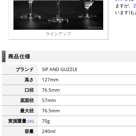
ますが、
2
います)
ラインアップ
商品仕様
ブランド
SIP AND GUZZLE
高さ
127mm
口径
76.5mm
底面径
57mm
最大径
76.5mm
実測重量
70g
(
※
)
容量
240ml