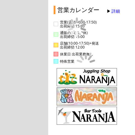
営業カレンダー
詳細
営業(店舗14:00-17:50)
出荷締切 15:00
通販のみ(店舗休)
出荷締切 15:00
店舗(10:00-17:50)+発送
出荷締切 12:00
休業日 出荷業務無し
特殊営業