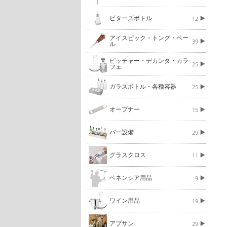
ビターズボトル
12
アイスピック・トング・ペー
39
ル
ピッチャー・デカンタ・カラ
25
フェ
ガラスボトル・各種容器
25
オープナー
15
バー設備
29
グラスクロス
11
ベネンシア用品
9
ワイン用品
19
アブサン
29