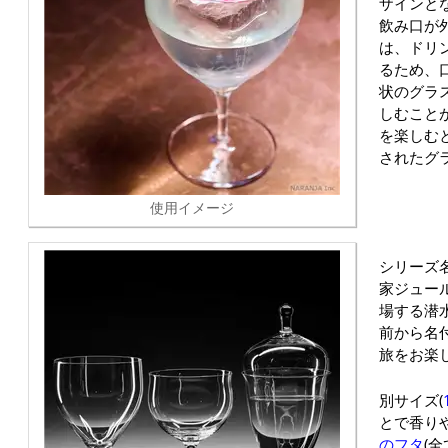
ザインと
飲み口が
は、ドリ
るため、
状のグラ
しむこと
を楽しむ
されたグ
使用イメージ
シリーズ
家ジュー
場する潜
前から名
旅をお楽
別サイズ(
とで香り
のフタ
(全