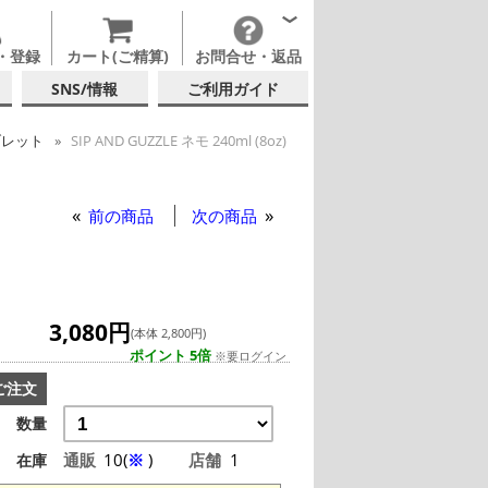
・登録
カート(ご精算)
お問合せ・返品
SNS/情報
ご利用ガイド
ブレット
SIP AND GUZZLE ネモ 240ml (8oz)
テルグラス (200ml以上)
ND GUZZLE
イスティンググラス
 (日本酒・焼酎・泡盛)
テルグラス (全サイズ)
前の商品
次の商品
3,080円
(本体 2,800円)
ポイント 5倍
※要ログイン
ご注文
数量
通販
10(
※
)
店舗
1
在庫