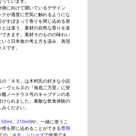
なっています。
外側に向けて開いているデザイン
ンクが適度に空気に触れるようにな
口がすぼまって香りを閉じ込める形
スとは違う、素材の自然な香りを楽
ができます。素材そのものの味わい
という日本食の考え方を汲み、表現
ラスです。
名の「ネモ」は木村氏の好きな小説
ル・ヴェルヌの『海底二万里』に登
水艦ノーチラス号のキャプテンの名
付けられました。素敵な飲食体験の
しみください。
150ml
、
210ml
)や、一緒に使うこ
や煙を閉じ込めることができる
専用
ての
「ネモ」シリーズ
で使用でき