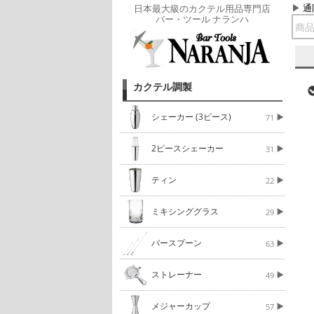
通
日本最大級のカクテル用品専門店
バー・ツール ナランハ
カクテル調製
シェーカー (3ピース)
71
2ピースシェーカー
31
ティン
22
ミキシンググラス
29
バースプーン
63
ストレーナー
49
メジャーカップ
57