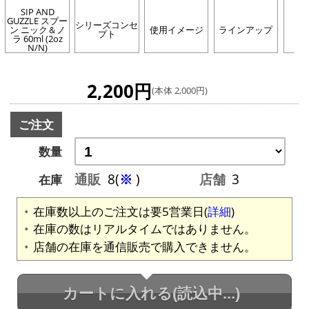
SIP AND
GUZZLE スプー
シリーズコンセ
SI
ン ニック＆ノ
使用イメージ
ラインアップ
プト
G
ラ 60ml (2oz
N/N)
2,200円
(本体 2,000円)
ご注文
数量
通販
8(
※
)
店舗
3
在庫
在庫数以上のご注文は要5営業日(
詳細
)
在庫の数はリアルタイムではありません。
店舗の在庫を通信販売で購入できません。
カートに入れる
(読込中...)