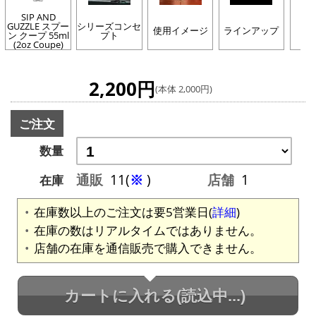
SIP AND
GUZZLE スプー
シリーズコンセ
SI
使用イメージ
ラインアップ
ン クープ 55ml
プト
G
(2oz Coupe)
2,200円
(本体 2,000円)
ご注文
数量
通販
11(
※
)
店舗
1
在庫
在庫数以上のご注文は要5営業日(
詳細
)
在庫の数はリアルタイムではありません。
店舗の在庫を通信販売で購入できません。
カートに入れる
(読込中...)