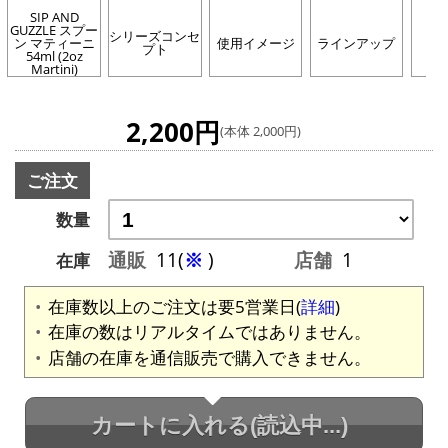
SIP AND
GUZZLE スプー
シリーズコンセ
SI
ン マティーニ
使用イメージ
ラインアップ
プト
G
54ml (2oz
Martini)
2,200円
(本体 2,000円)
ご注文
数量
通販
11(
※
)
店舗
1
在庫
在庫数以上のご注文は要5営業日(
詳細
)
在庫の数はリアルタイムではありません。
店舗の在庫を通信販売で購入できません。
カートに入れる
(読込中...)