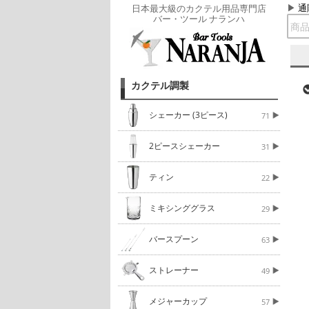
通
日本最大級のカクテル用品専門店
バー・ツール ナランハ
カクテル調製
シェーカー (3ピース)
71
2ピースシェーカー
31
ティン
22
ミキシンググラス
29
バースプーン
63
ストレーナー
49
メジャーカップ
57