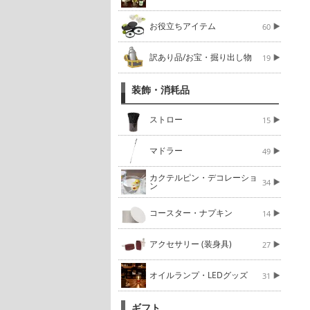
お役立ちアイテム
60
訳あり品/お宝・掘り出し物
19
装飾・消耗品
ストロー
15
マドラー
49
カクテルピン・デコレーショ
34
ン
コースター・ナプキン
14
アクセサリー (装身具)
27
オイルランプ・LEDグッズ
31
ギフト