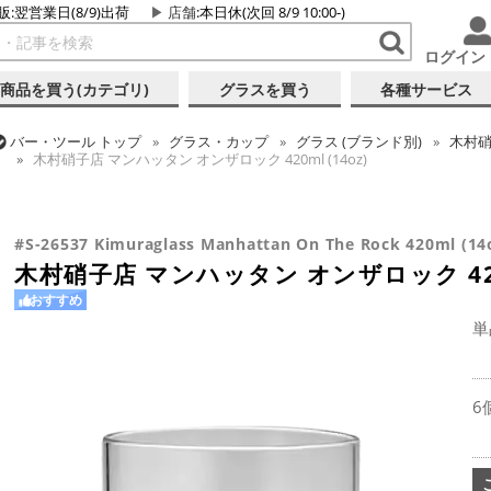
販:翌営業日(8/9)出荷
店舗
:本日休(次回 8/9 10:00-)
ログイン
商品を買う(カテゴリ)
グラスを買う
各種サービス
バー・ツール
トップ
グラス・カップ
グラス (ブランド別)
木村
木村硝子店 マンハッタン オンザロック 420ml (14oz)
バー・ツール
トップ
グラス・カップ
グラス (用途・形状別)
ロ
木村硝子店 マンハッタン オンザロック 420ml (14oz)
#S-26537 Kimuraglass Manhattan On The Rock 420ml (14
木村硝子店 マンハッタン オンザロック 420m
おすすめ
単
6