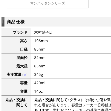
マンハッタンシリーズ
商品仕様
ブランド
木村硝子店
高さ
106mm
口径
85mm
底面径
82mm
最大径
85mm
実測重量
345g
(
※
)
容量
420ml
容量
14oz
返品・交換に
返品・交換に関して:
グラスには細かな傷や気
関して
れる場合があります。容量はメーカー公称値よ
あります。弊社およびメーカーの基準で商品