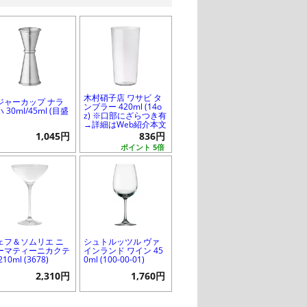
木村硝子店 ワサビ タ
ジャーカップ ナラ
ンブラー 420ml (14o
 30ml/45ml (目盛
z) ※口部にざらつき有
→詳細はWeb紹介本文
1,045円
836円
ポイント 5倍
ェフ＆ソムリエ ニ
シュトルッツル ヴァ
ーマティーニカクテ
インランド ワイン 45
210ml (3678)
0ml (100-00-01)
2,310円
1,760円