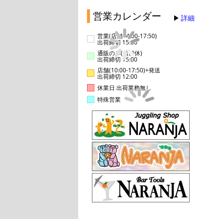
営業カレンダー
詳細
営業(店舗14:00-17:50)
出荷締切 15:00
通販のみ(店舗休)
出荷締切 15:00
店舗(10:00-17:50)+発送
出荷締切 12:00
休業日 出荷業務無し
特殊営業