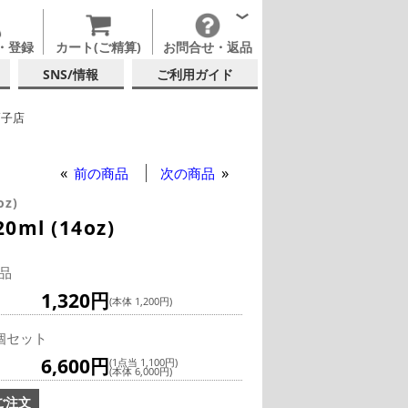
・登録
カート(ご精算)
お問合せ・返品
SNS/情報
ご利用ガイド
硝子店
ックグラス
前の商品
次の商品
oz)
l (14oz)
品
1,320円
(本体 1,200円)
個セット
6,600円
(1点当 1,100円)
(本体 6,000円)
ご注文