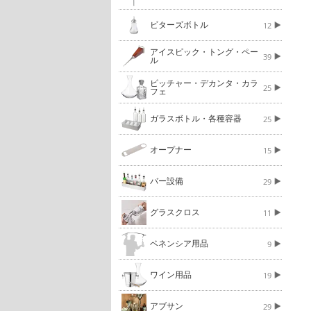
ビターズボトル
12
アイスピック・トング・ペー
39
ル
ピッチャー・デカンタ・カラ
25
フェ
ガラスボトル・各種容器
25
オープナー
15
バー設備
29
グラスクロス
11
ベネンシア用品
9
ワイン用品
19
アブサン
29