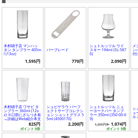
木村硝子店 マンハッ
シュトルッツル ウイ
メ
タン タンブラー 405m
バーブレード
スキー 194ml (SL-587
ンハ
l (13oz)
0)
付)
1,595円
770円
2,090円
木村硝子店 ワサビ タ
シュピゲラウ パーフ
シュトルッツル ニュ
シ
ンブラー 360ml (12o
ェクトサーブコレクシ
ーヨークバー タンブ
ュ
z) ※口部にざらつき有
ョン ショットグラス 5
ラー 350ml (350-00-0
ル 
→詳細はWeb紹介本文
5ml (4500170)
9)
825円
2,200円
1,074円
1,265円▶
ポイント 5倍
ポイント 5倍