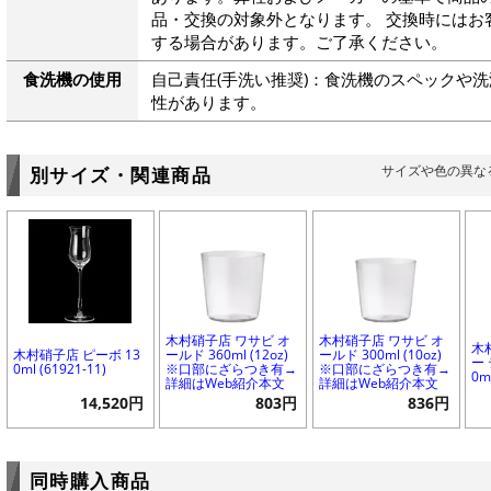
品・交換の対象外となります。 交換時にはお
する場合があります。ご了承ください。
食洗機の使用
自己責任(手洗い推奨)：食洗機のスペックや
性があります。
サイズや色の異な
別サイズ・関連商品
木村硝子店 ワサビ オ
木村硝子店 ワサビ オ
木
木村硝子店 ピーボ 13
ールド 360ml (12oz)
ールド 300ml (10oz)
ー
0ml (61921-11)
※口部にざらつき有→
※口部にざらつき有→
0m
詳細はWeb紹介本文
詳細はWeb紹介本文
14,520円
803円
836円
同時購入商品