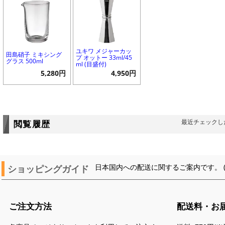
ユキワ メジャーカッ
田島硝子 ミキシング
プ オットー 33ml/45
グラス 500ml
ml (目盛付)
5,280円
4,950円
最近チェックし
閲覧履歴
ショッピングガイド
日本国内への配送に関するご案内です。 
ご注文方法
配送料・お