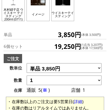
木村硝子店 ウ
イスキー テイ
ウイスキーテイ
イメージ
スティング
スティング
200ml (0711)
3,850円
単品
(本体 3,500円)
19,250円
(1点当 3,207円)
6個セット
(本体 17,500円)
ご注文
数単位
数量
通販
5(
※
)
店舗
1
在庫
在庫数以上のご注文は要5営業日(
詳細
)
在庫の数はリアルタイムではありません。