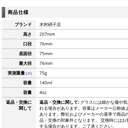
商品仕様
ブランド
木村硝子店
高さ
207mm
口径
76mm
底面径
75mm
最大径
76mm
実測重量
75g
(
※
)
容量
140ml
容量
4oz
返品・交換に
返品・交換に関して:
グラスには細かな傷や気
関して
れる場合があります。容量はメーカー公称値よ
あります。弊社およびメーカーの基準で商品
品・交換の対象外となります。 交換時にはお
する場合があります。ご了承ください。