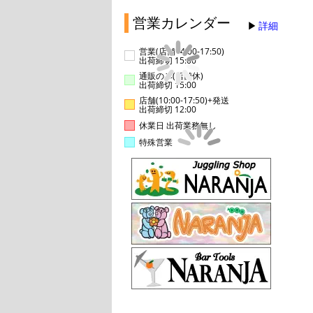
営業カレンダー
詳細
営業(店舗14:00-17:50)
出荷締切 15:00
通販のみ(店舗休)
出荷締切 15:00
店舗(10:00-17:50)+発送
出荷締切 12:00
休業日 出荷業務無し
特殊営業