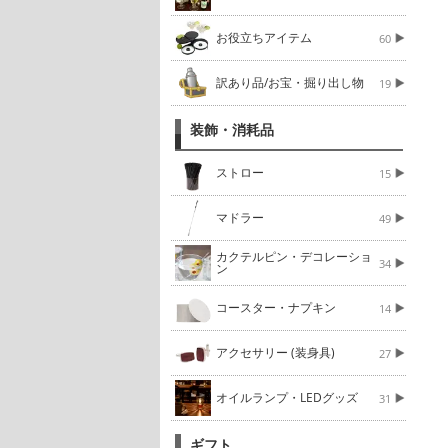
お役立ちアイテム
60
訳あり品/お宝・掘り出し物
19
装飾・消耗品
ストロー
15
マドラー
49
カクテルピン・デコレーショ
34
ン
コースター・ナプキン
14
アクセサリー (装身具)
27
オイルランプ・LEDグッズ
31
ギフト