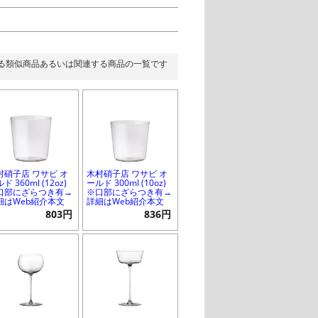
る類似商品あるいは関連する商品の一覧です
村硝子店 ワサビ オ
木村硝子店 ワサビ オ
ド 360ml (12oz)
ールド 300ml (10oz)
口部にざらつき有→
※口部にざらつき有→
細はWeb紹介本文
詳細はWeb紹介本文
803円
836円