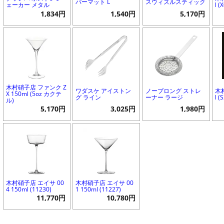
バーマット L
スウィズルスティック
ェーカー メタル
l (
1,834円
1,540円
5,170円
木村硝子店 ファンク Z
ワダスケ アイストン
ノープロング ストレ
木
X 150ml (5oz カクテ
グ ライン
ーナー ラージ
l (
ル)
5,170円
3,025円
1,980円
木村硝子店 エイサ 00
木村硝子店 エイサ 00
4 150ml (11230)
1 150ml (11227)
11,770円
10,780円