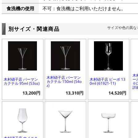
食洗機の使用
不可：食洗機はご利用いただけません。
サイズや色の異な
別サイズ・関連商品
木
木村硝子店 バーマン
木村硝子店 バーマン
木村硝子店 ピーボ 13
ール
カクテル 150ml (S4o
カクテル 95ml (S3oz)
0ml (61921-11)
※
z)
詳
13,200円
13,310円
14,520円