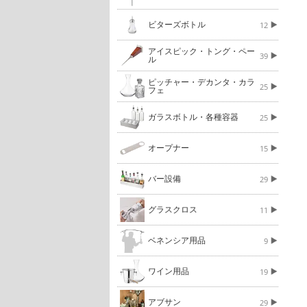
ビターズボトル
12
アイスピック・トング・ペー
39
ル
ピッチャー・デカンタ・カラ
25
フェ
ガラスボトル・各種容器
25
オープナー
15
バー設備
29
グラスクロス
11
ベネンシア用品
9
ワイン用品
19
アブサン
29