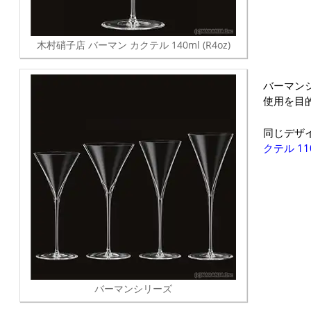
木村硝子店 バーマン カクテル 140ml (R4oz)
バーマン
使用を目
同じデザ
クテル 11
バーマンシリーズ