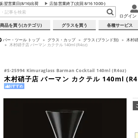
販:翌営業日(8/16)出荷
店舗
:営業終了(次回 8/16 10:00-)
ログイン
商品を買う(カテゴリ)
グラスを買う
各種サービス
バー・ツール
トップ
グラス・カップ
グラス (ブランド別)
木村
木村硝子店 バーマン カクテル 140ml (R4oz)
バー・ツール
トップ
グラス・カップ
グラス (用途・形状別)
カク
バー・ツール
トップ
グラス・カップ
グラス (用途・形状別)
カク
木村硝子店 バーマン カクテル 140ml (R4oz)
木村硝子店 バーマン カクテル 140ml (R4oz)
#S-25994 Kimuraglass Barman Cocktail 140ml (R4oz)
木村硝子店 バーマン カクテル 140ml (R4o
おすすめ