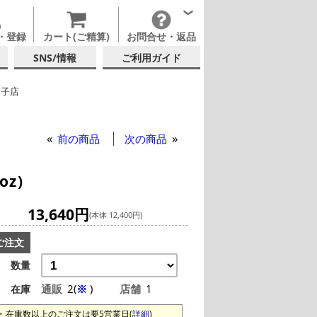
・登録
カート(ご精算)
お問合せ・返品
SNS/情報
ご利用ガイド
硝子店
テルグラス (140ml~199ml)
テルグラス (全サイズ)
前の商品
次の商品
z)
13,640円
(本体 12,400円)
ご注文
数量
通販
2(
※
)
店舗
1
在庫
在庫数以上のご注文は要5営業日(
詳細
)