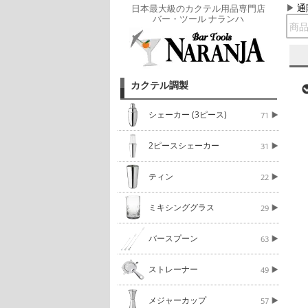
通
日本最大級のカクテル用品専門店
バー・ツール ナランハ
カクテル調製
シェーカー (3ピース)
71
2ピースシェーカー
31
ティン
22
ミキシンググラス
29
バースプーン
63
ストレーナー
49
メジャーカップ
57