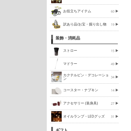
お役立ちアイテム
60
訳あり品/お宝・掘り出し物
19
装飾・消耗品
ストロー
15
マドラー
49
カクテルピン・デコレーショ
34
ン
コースター・ナプキン
14
アクセサリー (装身具)
27
オイルランプ・LEDグッズ
31
ギフト