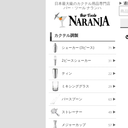
通
日本最大級のカクテル用品専門店
バー・ツール ナランハ
カクテル調製
シェーカー (3ピース)
71
2ピースシェーカー
31
ティン
22
ミキシンググラス
29
バースプーン
63
ストレーナー
49
メジャーカップ
57