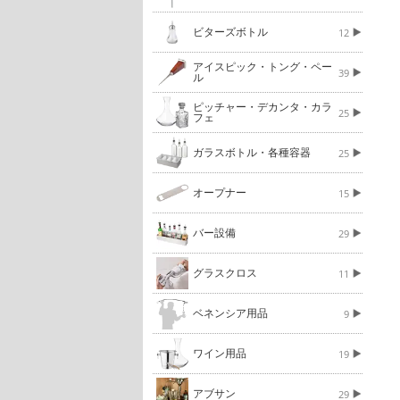
ビターズボトル
12
アイスピック・トング・ペー
39
ル
ピッチャー・デカンタ・カラ
25
フェ
ガラスボトル・各種容器
25
オープナー
15
バー設備
29
グラスクロス
11
ベネンシア用品
9
ワイン用品
19
アブサン
29