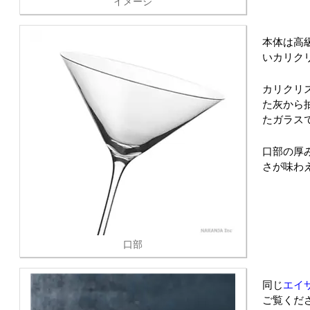
イメージ
本体は高
いカリク
カリクリ
た灰から
たガラス
口部の厚
さが味わ
口部
同じ
エイ
ご覧くだ