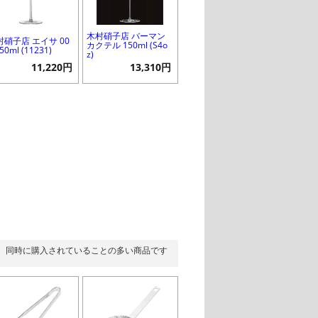
木村硝子店 バーマン
村硝子店 エイサ 00
カクテル 150ml (S4o
150ml (11231)
z)
11,220円
13,310円
同時に購入されていることの多い商品です