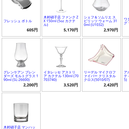
木村硝子店 ファンク Z
シェフ＆ソムリエ ス
ワ
フレッシュ ボトル
X 150ml (5oz カクテ
ピリッツ ウォーム 31
グ
ル)
0ml (U1032)
605円
5,170円
2,970円
グレンケアン ブレン
イタレッセ アストリ
リーデル マイクロフ
ア
ダーズ モルトグラス 1
ア カクテル 130ml (70
ァイバー クリスタル
ティ
90ml (SL-26600)
703740)
クロス(5010/07)
5)
2,200円
3,520円
2,420円
木村硝子店 マンハッ