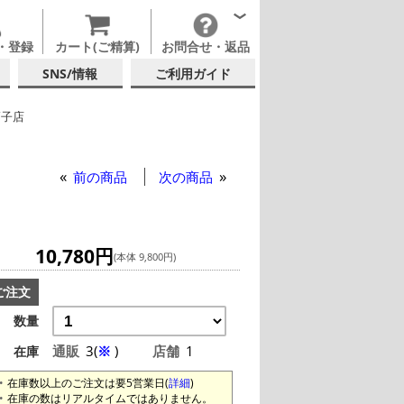
・登録
カート(ご精算)
お問合せ・返品
SNS/情報
ご利用ガイド
硝子店
テルグラス (~139ml)
テルグラス (全サイズ)
前の商品
次の商品
10,780円
(本体 9,800円)
ご注文
数量
通販
3(
※
)
店舗
1
在庫
在庫数以上のご注文は要5営業日(
詳細
)
在庫の数はリアルタイムではありません。