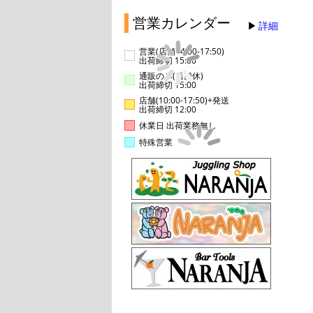
営業カレンダー
詳細
営業(店舗14:00-17:50)
出荷締切 15:00
通販のみ(店舗休)
出荷締切 15:00
店舗(10:00-17:50)+発送
出荷締切 12:00
休業日 出荷業務無し
特殊営業