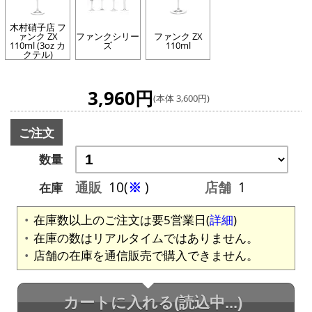
木村硝子店 フ
ァンク ZX
ファンクシリー
ファンク ZX
110ml (3oz カ
ズ
110ml
クテル)
3,960円
(本体 3,600円)
ご注文
数量
通販
10(
※
)
店舗
1
在庫
在庫数以上のご注文は要5営業日(
詳細
)
在庫の数はリアルタイムではありません。
店舗の在庫を通信販売で購入できません。
カートに入れる
(読込中...)