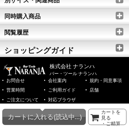
同時購入商品
閲覧履歴
ショッピングガイド
株式会社 ナランハ
バー・ツール ナランハ
お問合せ
会社案内
規約・同意事項
営業時間
ご利用ガイド
店舗
ご注文について
対応ブラウザ
©1999-2026 NARANJA Inc. All Rights Reserved.
カートを
カートに入れる
(読込中...)
見る
・ご精算