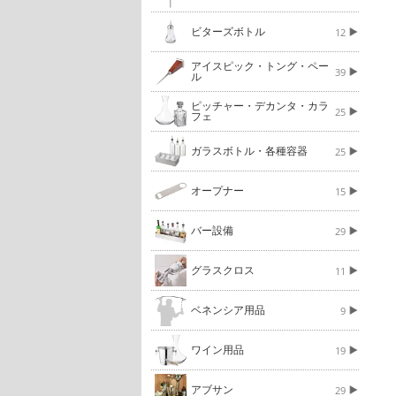
ビターズボトル
12
アイスピック・トング・ペー
39
ル
ピッチャー・デカンタ・カラ
25
フェ
ガラスボトル・各種容器
25
オープナー
15
バー設備
29
グラスクロス
11
ベネンシア用品
9
ワイン用品
19
アブサン
29