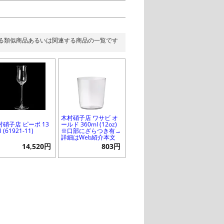
る類似商品あるいは関連する商品の一覧です
木村硝子店 ワサビ オ
村硝子店 ピーボ 13
ールド 360ml (12oz)
l (61921-11)
※口部にざらつき有→
詳細はWeb紹介本文
14,520円
803円