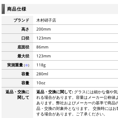
商品仕様
ブランド
木村硝子店
高さ
200mm
口径
123mm
底面径
86mm
最大径
123mm
実測重量
118g
(
※
)
容量
280ml
容量
10oz
返品・交換に
返品・交換に関して:
グラスには細かな傷や気
関して
れる場合があります。容量はメーカー公称値よ
あります。弊社およびメーカーの基準で商品
品・交換の対象外となります。 交換時にはお
する場合があります。ご了承ください。