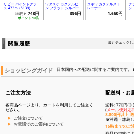
リビー パイントグラ
ワダスケ カクテルピ
ユキワ カクテルスト
ナ
ス 473ml (5139)
ン フラット シルバー
レーナー
ン
748円
396円
1,650円
935円▶
ポイント 10倍
最近チェックし
閲覧履歴
ショッピングガイド
日本国内への配送に関するご案内です。 
ご注文方法
配送料・お
各商品ページより、カートを利用してご注文く
送料: 770円
ださい。
(
メール便対応商
8,800円以上 
ご注文について
※沖縄・離島1,3
お電話でのご案内について
15時までのご
商品や契約に