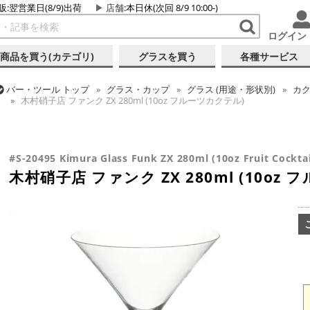
販:翌営業日(8/9)出荷
店舗
:本日休(次回 8/9 10:00-)
ログイン
商品を買う(カテゴリ)
グラスを買う
各種サービス
バー・ツール
トップ
グラス・カップ
グラス (用途・形状別)
カク
木村硝子店 ファンク ZX 280ml (10oz フルーツカクテル)
バー・ツール
トップ
グラス・カップ
グラス (ブランド別)
木村
バー・ツール
トップ
グラス・カップ
グラス (用途・形状別)
カク
木村硝子店 ファンク ZX 280ml (10oz フルーツカクテル)
木村硝子店 ファンク ZX 280ml (10oz フルーツカクテル)
#S-20495 Kimura Glass Funk ZX 280ml (10oz Fruit Cocktai
木村硝子店 ファンク ZX 280ml (10oz