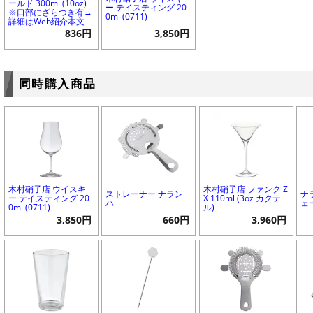
ールド 300ml (10oz)
ー テイスティング 20
※口部にざらつき有→
0ml (0711)
詳細はWeb紹介本文
836円
3,850円
同時購入商品
木村硝子店 ウイスキ
木村硝子店 ファンク Z
ストレーナー ナラン
ナ
ー テイスティング 20
X 110ml (3oz カクテ
ハ
ェ
0ml (0711)
ル)
3,850円
660円
3,960円