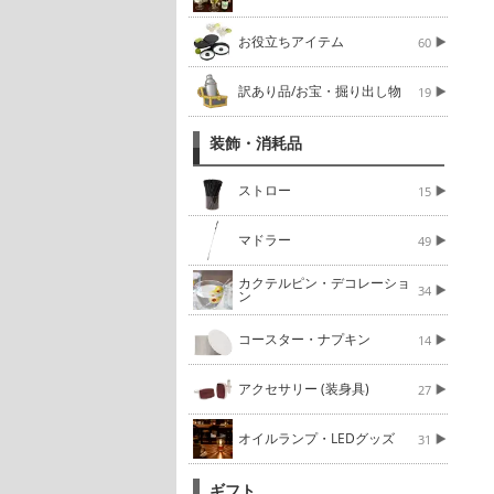
お役立ちアイテム
60
訳あり品/お宝・掘り出し物
19
装飾・消耗品
ストロー
15
マドラー
49
カクテルピン・デコレーショ
34
ン
コースター・ナプキン
14
アクセサリー (装身具)
27
オイルランプ・LEDグッズ
31
ギフト