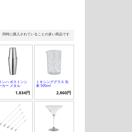
同時に購入されていることの多い商品です
ランハ ボストンシ
ミキシンググラス 矢
ーカー メタル
来 500ml
1,834円
2,860円