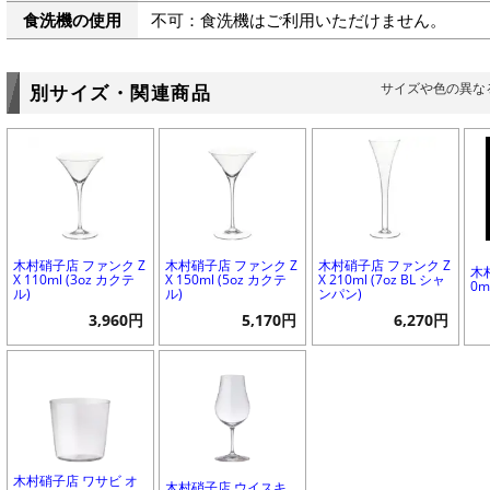
食洗機の使用
不可：食洗機はご利用いただけません。
サイズや色の異な
別サイズ・関連商品
木村硝子店 ファンク Z
木村硝子店 ファンク Z
木村硝子店 ファンク Z
木
X 110ml (3oz カクテ
X 150ml (5oz カクテ
X 210ml (7oz BL シャ
0m
ル)
ル)
ンパン)
3,960円
5,170円
6,270円
木村硝子店 ワサビ オ
木村硝子店 ウイスキ