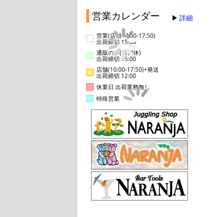
営業カレンダー
詳細
営業(店舗14:00-17:50)
出荷締切 15:00
通販のみ(店舗休)
出荷締切 15:00
店舗(10:00-17:50)+発送
出荷締切 12:00
休業日 出荷業務無し
特殊営業