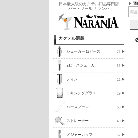
通
日本最大級のカクテル用品専門店
バー・ツール ナランハ
カクテル調製
シェーカー (3ピース)
71
2ピースシェーカー
31
ティン
22
ミキシンググラス
29
バースプーン
63
ストレーナー
49
メジャーカップ
57