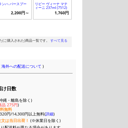
ランハ バースプー
リビー ヴィーナ マテ
ィーニ 237ml (7512)
2,200円～
1,760円
た(ご購入された)商品一覧です。
すべて見る
(
海外への配送について
)
届け日数
(※沖縄・離島を除く)
品 275円
)
送料無料
20円/14,300円以上無料(
詳細
)
注文は当日出荷！
(※休業日を除く)
より配送料が異なる場合があります。