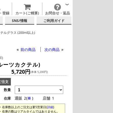
・登録
カート(ご精算)
お問合せ・返品
SNS/情報
ご利用ガイド
テルグラス (200ml以上)
硝子店
テルグラス (全サイズ)
前の商品
次の商品
l)
 フルーツカクテル)
5,720円
(本体 5,200円)
ご注文
数量
通販
2(
※
)
店舗
1
在庫
在庫数以上のご注文は要5営業日(
詳細
)
在庫の数はリアルタイムではありません。