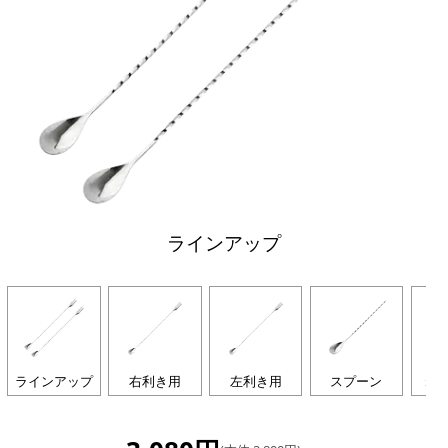
ラインアップ
ラインアップ
右利き用
左利き用
スプーン
ね