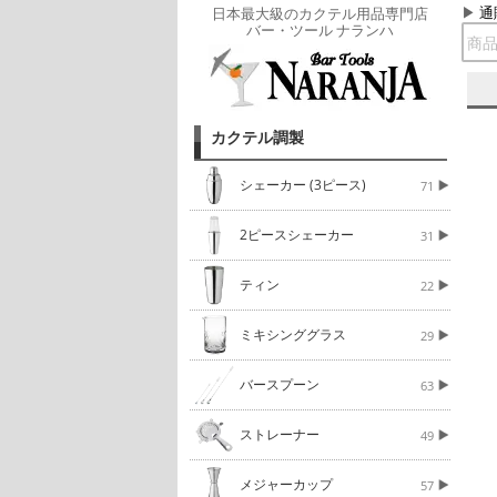
通
日本最大級のカクテル用品専門店
バー・ツール ナランハ
カクテル調製
シェーカー (3ピース)
71
2ピースシェーカー
31
ティン
22
ミキシンググラス
29
バースプーン
63
ストレーナー
49
メジャーカップ
57