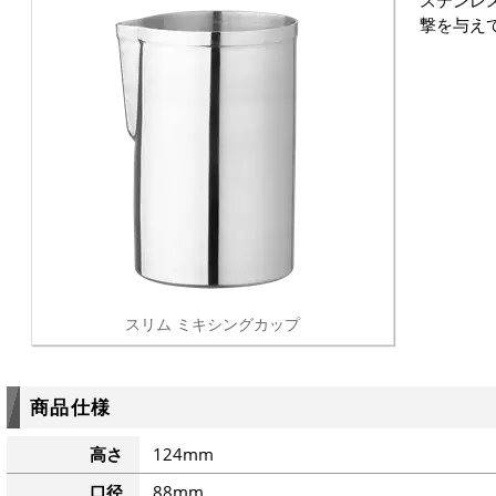
ステンレ
撃を与え
スリム ミキシングカップ
商品仕様
高さ
124mm
口径
88mm