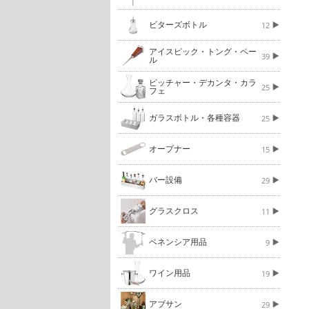
ビターズボトル
12
アイスピック・トング・ペー
39
ル
ピッチャー・デカンタ・カラ
25
フェ
ガラスボトル・各種容器
25
オープナー
15
バー設備
29
グラスクロス
11
ベネンシア用品
9
ワイン用品
19
アブサン
29