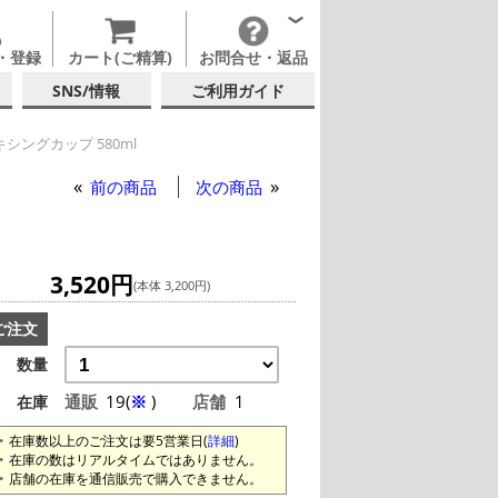
・登録
カート(ご精算)
お問合せ・返品
SNS/情報
ご利用ガイド
シングカップ 580ml
前の商品
次の商品
3,520円
(本体 3,200円)
ご注文
数量
通販
19(
※
)
店舗
1
在庫
在庫数以上のご注文は要5営業日(
詳細
)
在庫の数はリアルタイムではありません。
店舗の在庫を通信販売で購入できません。