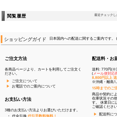
最近チェックし
閲覧履歴
ショッピングガイド
日本国内への配送に関するご案内です。 
ご注文方法
配送料・お
各商品ページより、カートを利用してご注文く
送料: 770円
ださい。
(
メール便対応商
8,800円以上 
ご注文について
※沖縄・離島1,3
お電話でのご案内について
15時までのご
商品や契約に
在庫状況その
お支払い方法
す。 休業日に
ご確認くださ
3種のお支払い方法よりお選びいただけます。
配送料に
代金引換
代引手数料無料！