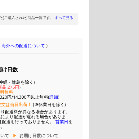
た(ご購入された)商品一覧です。
すべて見る
(
海外への配送について
)
届け日数
(※沖縄・離島を除く)
品 275円
)
送料無料
20円/14,300円以上無料(
詳細
)
注文は当日出荷！
(※休業日を除く)
より配送料が異なる場合があります。
他により配送が遅れる場合がありま
は配送を行っておりません。
営業日
を
い。
ついて
お届け日数について