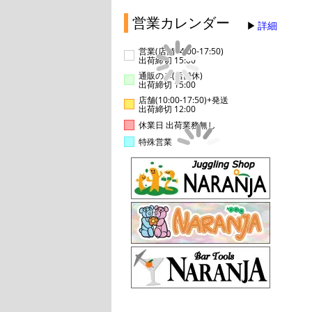
営業カレンダー
詳細
営業(店舗14:00-17:50)
出荷締切 15:00
通販のみ(店舗休)
出荷締切 15:00
店舗(10:00-17:50)+発送
出荷締切 12:00
休業日 出荷業務無し
特殊営業