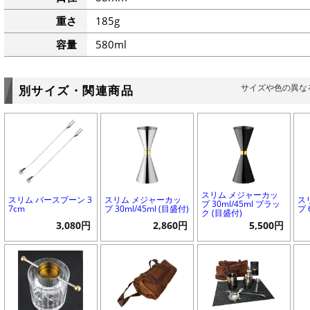
重さ
185g
容量
580ml
サイズや色の異な
別サイズ・関連商品
スリム メジャーカッ
スリム バースプーン 3
スリム メジャーカッ
ス
プ 30ml/45ml ブラッ
7cm
プ 30ml/45ml (目盛付)
プ 
ク (目盛付)
3,080円
2,860円
5,500円