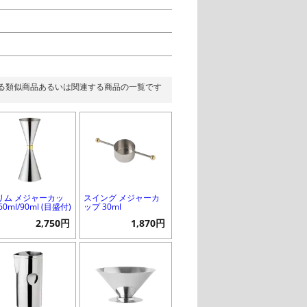
る類似商品あるいは関連する商品の一覧です
リム メジャーカッ
スイング メジャーカ
60ml/90ml (目盛付)
ップ 30ml
2,750円
1,870円