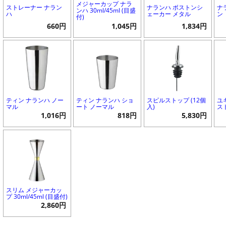
メジャーカップ ナラ
ストレーナー ナラン
ナランハ ボストンシ
ナ
ンハ 30ml/45ml (目盛
ハ
ェーカー メタル
ン
付)
660円
1,045円
1,834円
ティン ナランハ ノー
ティン ナランハ ショ
スピルストップ (12個
ユ
マル
ート ノーマル
入)
ス
1,016円
818円
5,830円
スリム メジャーカッ
プ 30ml/45ml (目盛付)
2,860円