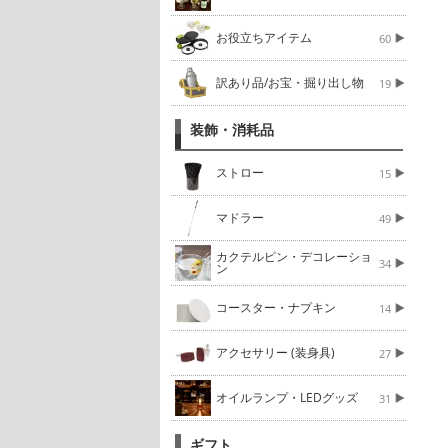
お役立ちアイテム
60
訳あり品/お宝・掘り出し物
19
装飾・消耗品
ストロー
15
マドラー
49
カクテルピン・デコレーショ
34
ン
コースター・ナプキン
14
アクセサリー (装身具)
27
オイルランプ・LEDグッズ
31
ギフト