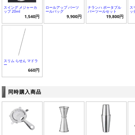
スイング メジャーカ
ロールアップ バーツ
ナランハ ポータブル
ス
ップ 20ml
ールバッグ
バーツールセット
ッ
1,540円
9,900円
19,800円
スリム らせん マドラ
ー
660円
同時購入商品