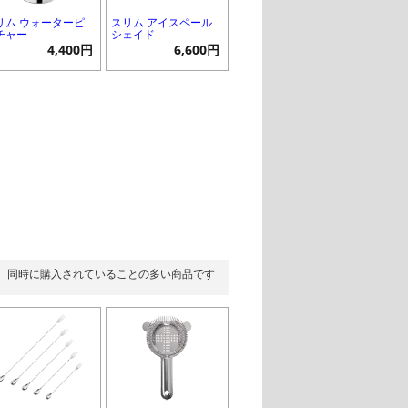
リム ウォーターピ
スリム アイスペール
チャー
シェイド
4,400円
6,600円
同時に購入されていることの多い商品です