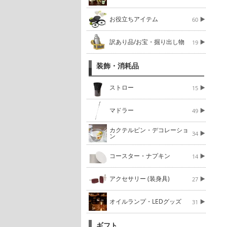
お役立ちアイテム
60
訳あり品/お宝・掘り出し物
19
装飾・消耗品
ストロー
15
マドラー
49
カクテルピン・デコレーショ
34
ン
コースター・ナプキン
14
アクセサリー (装身具)
27
オイルランプ・LEDグッズ
31
ギフト