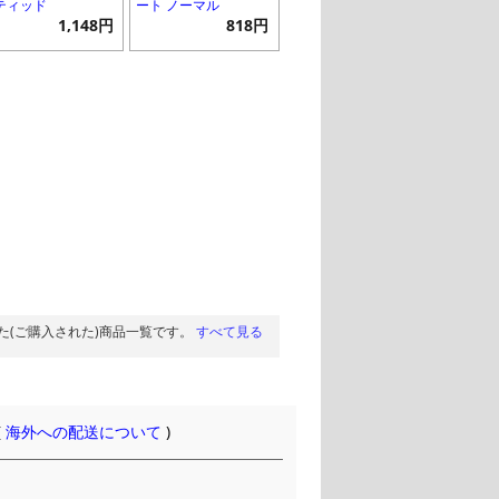
ティッド
ート ノーマル
1,148円
818円
た(ご購入された)商品一覧です。
すべて見る
(
海外への配送について
)