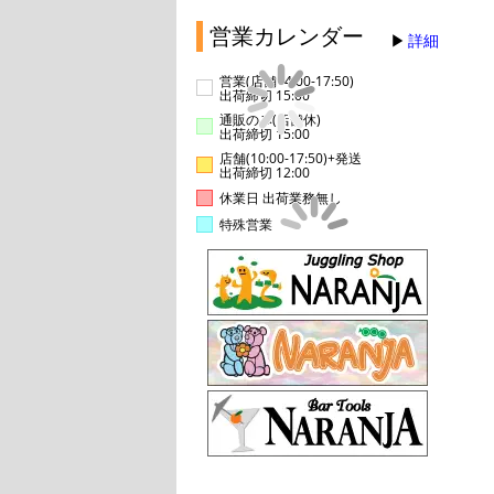
営業カレンダー
詳細
営業(店舗14:00-17:50)
出荷締切 15:00
通販のみ(店舗休)
出荷締切 15:00
店舗(10:00-17:50)+発送
出荷締切 12:00
休業日 出荷業務無し
特殊営業