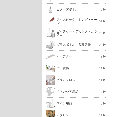
ビターズボトル
12
アイスピック・トング・ペー
39
ル
ピッチャー・デカンタ・カラ
25
フェ
ガラスボトル・各種容器
25
オープナー
15
バー設備
29
グラスクロス
11
ベネンシア用品
9
ワイン用品
19
アブサン
29