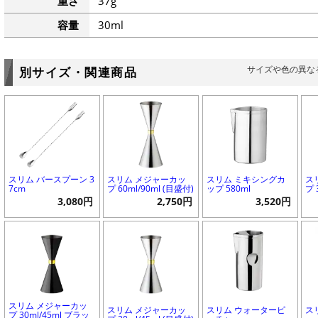
重さ
37g
容量
30ml
サイズや色の異な
別サイズ・関連商品
スリム バースプーン 3
スリム メジャーカッ
スリム ミキシングカ
ス
7cm
プ 60ml/90ml (目盛付)
ップ 580ml
プ 
3,080円
2,750円
3,520円
スリム メジャーカッ
スリム メジャーカッ
スリム ウォーターピ
ス
プ 30ml/45ml ブラッ