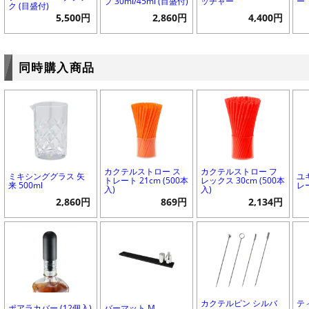
プ 30ml/45ml (目盛付)
ッチャー
ー
ク (目盛付)
5,500円
2,860円
4,400円
同時購入商品
カクテルストロー ス
カクテルストロー フ
ミキシンググラス 矢
ユ
トレート 21cm (500本
レックス 30cm (500本
来 500ml
レ
入)
入)
2,860円
869円
2,134円
カクテルピン シルバ
テ
ポアラカバー (12個入)
バーマット M