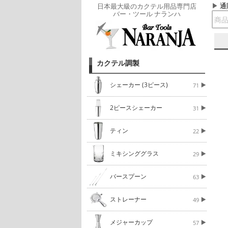
通
日本最大級のカクテル用品専門店
バー・ツール ナランハ
カクテル調製
シェーカー (3ピース)
71
2ピースシェーカー
31
ティン
22
ミキシンググラス
29
バースプーン
63
ストレーナー
49
メジャーカップ
57