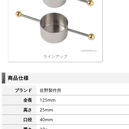
ラインアップ
商品仕様
ブランド
佐野製作所
全長
125mm
高さ
25mm
口径
40mm