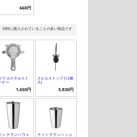
660円
同時に購入されていることの多い商品です
キワ カクテルスト
スピルストップ (12個
ーナー
入)
1,650円
5,830円
ィン ナランハ ウェ
ティン ナランハ ショ