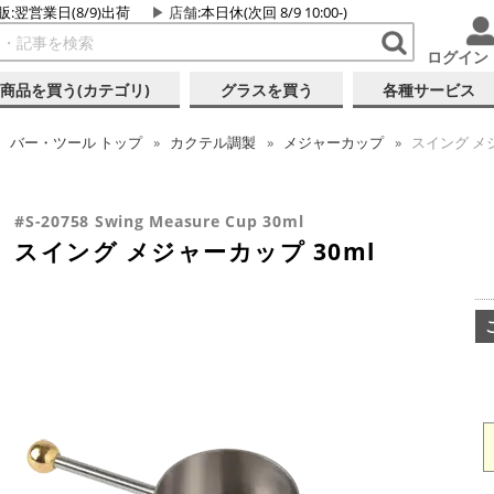
販:翌営業日(8/9)出荷
店舗
:本日休(次回 8/9 10:00-)
ログイン
商品を買う(カテゴリ)
グラスを買う
各種サービス
バー・ツール
トップ
カクテル調製
メジャーカップ
スイング メジ
#S-20758 Swing Measure Cup 30ml
スイング メジャーカップ 30ml