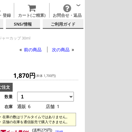
・登録
カート(ご精算)
お問合せ・返品
SNS/情報
ご利用ガイド
ャーカップ 30ml
前の商品
次の商品
1,870円
(本体 1,700円)
ご注文
数量
通販
6
店舗
1
在庫
在庫の数はリアルタイムではありません。
店舗の在庫を通信販売で購入できません。
(送料275円)