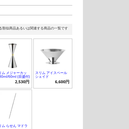
る類似商品あるいは関連する商品の一覧です
リム メジャーカッ
スリム アイスペール
30ml/60ml (目盛付)
シェイド
2,530円
6,600円
リム らせん マドラ