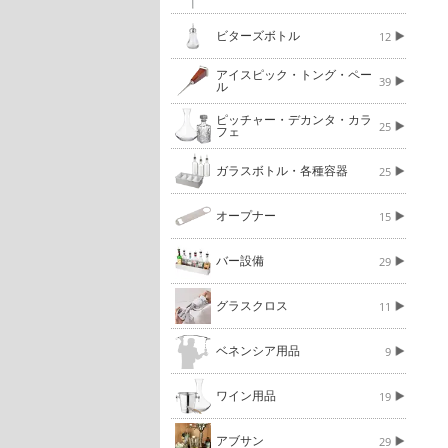
ビターズボトル
12
アイスピック・トング・ペー
39
ル
ピッチャー・デカンタ・カラ
25
フェ
ガラスボトル・各種容器
25
オープナー
15
バー設備
29
グラスクロス
11
ベネンシア用品
9
ワイン用品
19
アブサン
29