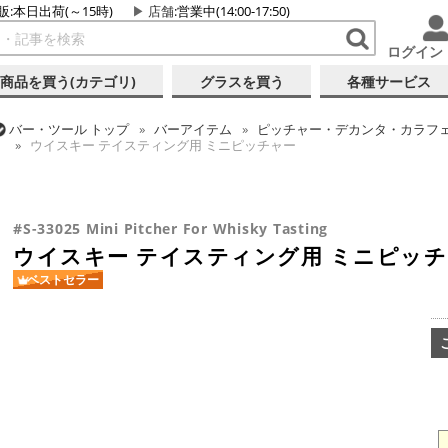
販:本日出荷(～15時)
店舗
:営業中(14:00-17:50)
ログイン
商品を買う(カテゴリ)
グラスを買う
各種サービス
バー・ツール
トップ
バーアイテム
ピッチャー・デカンタ・カラフ
ウイスキー テイスティング用 ミニピッチャー
バー・ツール
トップ
グラス・カップ
グラス (用途・形状別)
ウ
バー・ツール
トップ
グラス・カップ
グラス (用途・形状別)
テ
ウイスキー テイスティング用 ミニピッチャー
ウイスキー テイスティング用 ミニピッチャー
#S-33025 Mini Pitcher For Whisky Tasting
ウイスキー テイスティング用 ミニピッ
ベストセラー