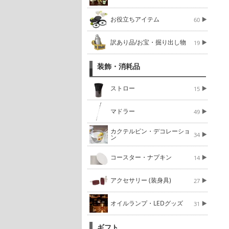
お役立ちアイテム
60
訳あり品/お宝・掘り出し物
19
装飾・消耗品
ストロー
15
マドラー
49
カクテルピン・デコレーショ
34
ン
コースター・ナプキン
14
アクセサリー (装身具)
27
オイルランプ・LEDグッズ
31
ギフト