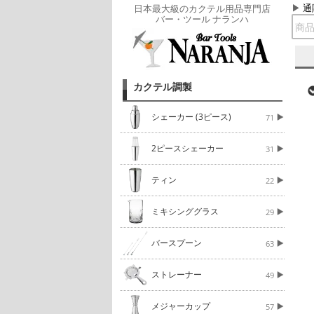
通
日本最大級のカクテル用品専門店
バー・ツール ナランハ
カクテル調製
シェーカー (3ピース)
71
2ピースシェーカー
31
ティン
22
ミキシンググラス
29
バースプーン
63
ストレーナー
49
メジャーカップ
57