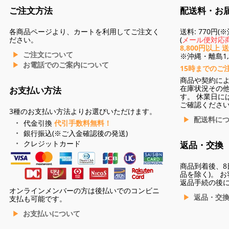
ご注文方法
配送料・お
各商品ページより、カートを利用してご注文く
送料: 770円
ださい。
(
メール便対応商
8,800円以上 
ご注文について
※沖縄・離島1,3
お電話でのご案内について
15時までのご
商品や契約に
在庫状況その
お支払い方法
す。 休業日に
ご確認くださ
3種のお支払い方法よりお選びいただけます。
配送料に
代金引換
代引手数料無料！
銀行振込(※ご入金確認後の発送)
クレジットカード
返品・交換
商品到着後、8
品を除く)。 
返品手続の後
オンラインメンバーの方は後払いでのコンビニ
返品・交
支払も可能です。
お支払いについて