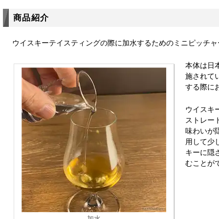
商品紹介
ウイスキーテイスティングの際に加水するためのミニピッチャ
本体は日
施されて
する際に
ウイスキ
ストレー
味わいが
用して少
キーに隠
むことが
加水