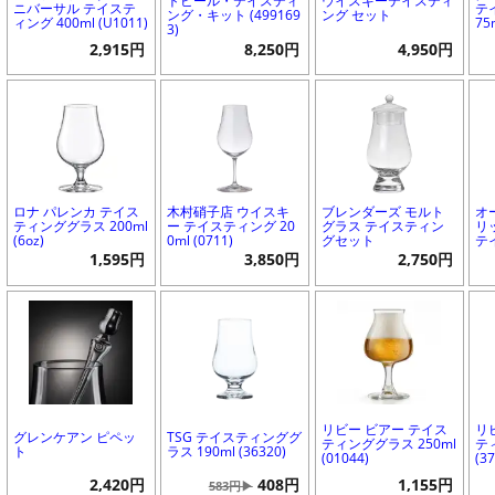
トビール・テイスティ
ウイスキーテイスティ
ニバーサル テイステ
テ
ング・キット (499169
ング セット
ィング 400ml (U1011)
75
3)
2,915円
8,250円
4,950円
ロナ パレンカ テイス
木村硝子店 ウイスキ
ブレンダーズ モルト
オ
ティンググラス 200ml
ー テイスティング 20
グラス テイスティン
リ
(6oz)
0ml (0711)
グセット
テ
1,595円
3,850円
2,750円
リビー ビアー テイス
リ
グレンケアン ピペッ
TSG テイスティンググ
ティンググラス 250ml
テ
ト
ラス 190ml (36320)
(01044)
(3
2,420円
408円
1,155円
583円▶