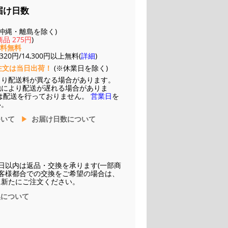
届け日数
(※沖縄・離島を除く)
品 275円
)
送料無料
20円/14,300円以上無料(
詳細
)
注文は当日出荷！
(※休業日を除く)
より配送料が異なる場合があります。
他により配送が遅れる場合がありま
は配送を行っておりません。
営業日
を
い。
ついて
お届け日数について
日以内は返品・交換を承ります(一部商
お客様都合での交換をご希望の場合は、
に新たにご注文ください。
換について