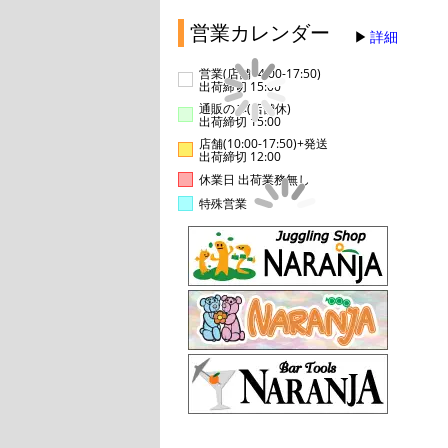
営業カレンダー
詳細
営業(店舗14:00-17:50)
出荷締切 15:00
通販のみ(店舗休)
出荷締切 15:00
店舗(10:00-17:50)+発送
出荷締切 12:00
休業日 出荷業務無し
特殊営業