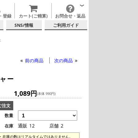
・登録
カート(ご精算)
お問合せ・返品
SNS/情報
ご利用ガイド
ェ
イスキー
イスティンググラス
前の商品
次の商品
チャー
1,089円
(本体 990円)
ご注文
数量
通販
12
店舗
2
在庫
在庫の数はリアルタイムではありません。