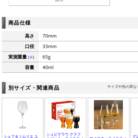
商品仕様
高さ
70mm
口径
33mm
実測重量
65g
(
※
)
容量
40ml
サイズや色の異な
別サイズ・関連商品
シュピゲラウ クラフ
シェフ＆ソムリエ ユ
グ