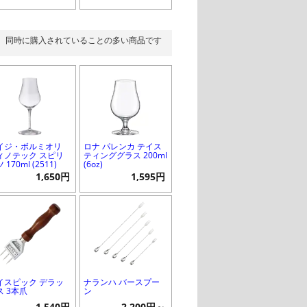
同時に購入されていることの多い商品です
イジ・ボルミオリ
ロナ パレンカ テイス
ィノテック スピリ
ティンググラス 200ml
 170ml (2511)
(6oz)
1,650円
1,595円
イスピック デラッ
ナランハ バースプー
ス 3本爪
ン