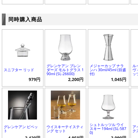
同時購入商品
グレンケアン ブレン
メジャーカップ ナラ
ル
スニフター リッド
ダーズ モルトグラス 1
ンハ 30ml/45ml (目盛
ヴ
90ml (SL-26600)
付)
ッツ
979円
2,200円
1,045円
シュトルッツル ウイ
グレンケアン ピペッ
ウイスキーテイスティ
ア
スキー 194ml (SL-587
ト
ング セット
ク
0)