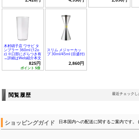
2,420円
4,950円
2,090円
木村硝子店 ワサビ タ
ンブラー 360ml (12o
スリム メジャーカッ
z) ※口部にざらつき有
プ 30ml/45ml (目盛付)
→詳細はWeb紹介本文
825円
2,860円
ポイント 5倍
最近チェックし
閲覧履歴
ショッピングガイド
日本国内への配送に関するご案内です。 