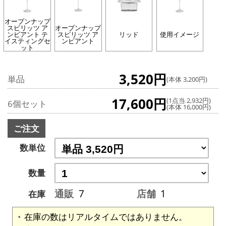
オープンナップ
スピリッツ ア
オープンナップ
ンビアント テ
スピリッツ ア
リッド
使用イメージ
イスティングセ
ンビアント
ット
3,520円
単品
(本体 3,200円)
17,600円
(1点当 2,932円)
6個セット
(本体 16,000円)
ご注文
数単位
数量
通販
7
店舗
1
在庫
在庫の数はリアルタイムではありません。