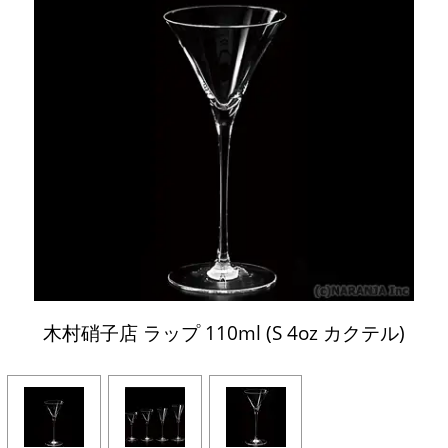
木村硝子店 ラップ 110ml (S 4oz カクテル)