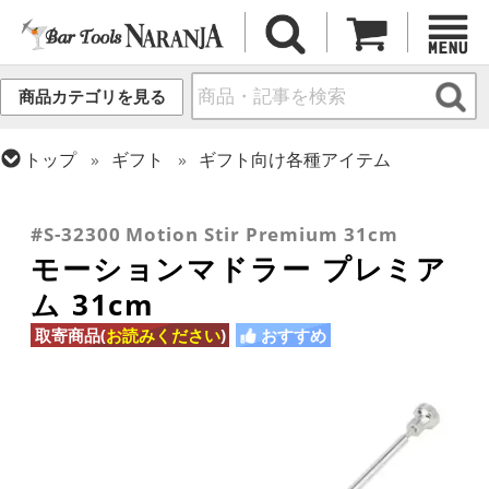
商品カテゴリを見る
トップ
ギフト
ギフト向け各種アイテム
トップ
装飾・消耗品
マドラー
トップ
カクテル調製
バースプーン
トップ
カクテル調製
ミクソロジー
#S-32300 Motion Stir Premium 31cm
モーションマドラー プレミア
ム 31cm
取寄商品(
お読みください
)
おすすめ