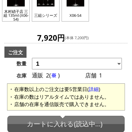
木村硝子店 三
組 135ml (X06-
三組シリーズ
X06-S4
S4)
7,920円
(本体 7,200円)
ご注文
数量
通販
2(
※
)
店舗
1
在庫
在庫数以上のご注文は要5営業日(
詳細
)
在庫の数はリアルタイムではありません。
店舗の在庫を通信販売で購入できません。
カートに入れる
(読込中...)