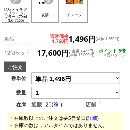
LCG ティキ ス
プリット タン
表情
イメージ
ブラー 470ml
(LC-7269)
通常価格
1,496円
単品
(本体 1,360円)
1,760円
17,600円
ポイント 5倍
(1点当 1,466円)
12個セット
(本体 16,000円)
※要ログイン
ご注文
数単位
数量
通販
20(
※
)
店舗
1
在庫
在庫数以上のご注文は要5営業日(
詳細
)
在庫の数はリアルタイムではありません。