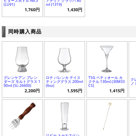
ビターズボトル No.3
アテリア グラッパ 80
(LU91)
ml (1319)
1,760円
1,430円
同時購入商品
グレンケアン ブレン
ロナ パレンカ テイス
TSG ペティオール カ
ク
ダーズ モルトグラス 1
ティンググラス 200ml
クテル 130ml (30M33
ノ
90ml (SL-26600)
(6oz)
CS)
2,200円
1,595円
1,415円
リビー トールスペシ