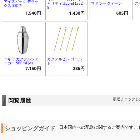
アイスピック デラッ
ャリティ 355ml (382
マドラー クィーン
ア
クス 3本爪
8)
1,540円
1,430円
605円
ユキワ カクテルシェ
カクテルピン ゴール
ーカー 500ml (A)
ド
7,150円
286円
最近チェックし
閲覧履歴
ショッピングガイド
日本国内への配送に関するご案内です。 