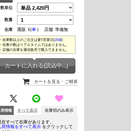
数単位
数量
通販
6(
※
)
店舗
準備無
在庫
在庫数以上のご注文は要5営業日(
詳細
)
在庫の数はリアルタイムではありません。
店舗の在庫を通信販売で購入できません。
カートに入れる
(読込中...)
カートを見る
・ご精算
入荷情報
すべて表示
在庫切のみ表示
現在すべて在庫があります。
をクリックして
入荷情報をすべて表示