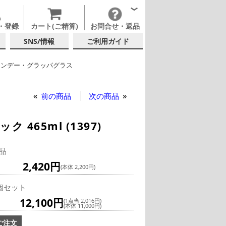
・登録
カート(ご精算)
お問合せ・返品
SNS/情報
ご利用ガイド
ランデー・グラッパグラス
他ブランド
前の商品
次の商品
465ml (1397)
品
2,420円
(本体 2,200円)
個セット
12,100円
(1点当 2,016円)
(本体 11,000円)
ご注文