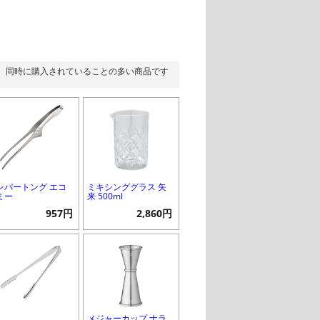
同時に購入されていることの多い商品です
レバートング エコ
ミキシンググラス 矢
ミー
来 500ml
957円
2,860円
メジャーカップ ナラ