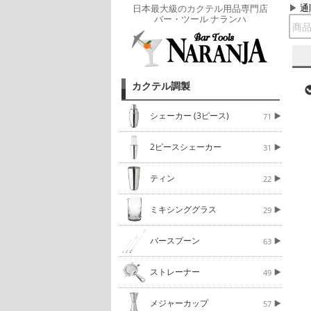
通
日本最大級のカクテル用品専門店
バー・ツール ナランハ
カクテル調製
シェーカー (3ピース)
71
2ピースシェーカー
31
ティン
22
ミキシンググラス
29
バースプーン
63
ストレーナー
49
メジャーカップ
57