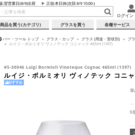
販:翌営業日(8/9)出荷
店舗
:本日休(次回 8/9 10:00-)
ログイン
商品を買う(カテゴリ)
グラスを買う
各種サービス
バー・ツール
トップ
グラス・カップ
グラス (用途・形状別)
ブ
ルイジ・ボルミオリ ヴィノテック コニャック 465ml (1397)
バー・ツール
トップ
グラス・カップ
グラス (ブランド別)
その
ルイジ・ボルミオリ ヴィノテック コニャック 465ml (1397)
#S-30046 Luigi Bormioli Vinoteque Cognac 465ml (1397)
ルイジ・ボルミオリ ヴィノテック コニャック 
おすすめ
単
6