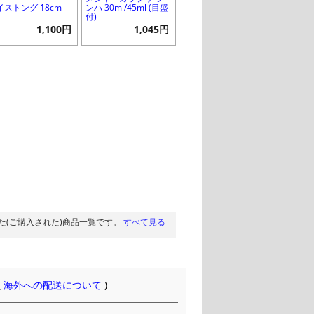
イストング 18cm
ンハ 30ml/45ml (目盛
付)
1,100円
1,045円
た(ご購入された)商品一覧です。
すべて見る
(
海外への配送について
)