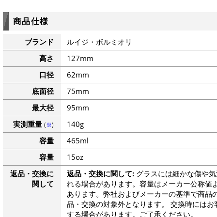
商品仕様
ブランド
ルイジ・ボルミオリ
高さ
127mm
口径
62mm
底面径
75mm
最大径
95mm
実測重量
140g
(
※
)
容量
465ml
容量
15oz
返品・交換に
返品・交換に関して:
グラスには細かな傷や気
関して
れる場合があります。容量はメーカー公称値よ
あります。弊社およびメーカーの基準で商品
品・交換の対象外となります。 交換時にはお
する場合があります。ご了承ください。