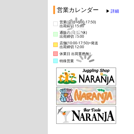
営業カレンダー
詳細
営業(店舗14:00-17:50)
出荷締切 15:00
通販のみ(店舗休)
出荷締切 15:00
店舗(10:00-17:50)+発送
出荷締切 12:00
休業日 出荷業務無し
特殊営業