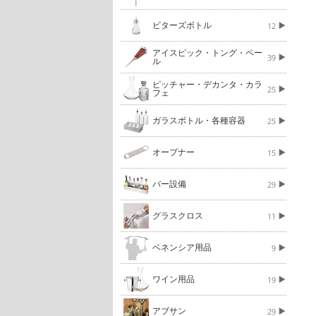
ビターズボトル
12
アイスピック・トング・ペー
39
ル
ピッチャー・デカンタ・カラ
25
フェ
ガラスボトル・各種容器
25
オープナー
15
バー設備
29
グラスクロス
11
ベネンシア用品
9
ワイン用品
19
アブサン
29