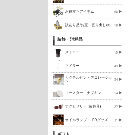
お役立ちアイテム
60
訳あり品/お宝・掘り出し物
19
装飾・消耗品
ストロー
15
マドラー
49
カクテルピン・デコレーショ
34
ン
コースター・ナプキン
14
アクセサリー (装身具)
27
オイルランプ・LEDグッズ
31
ギフト