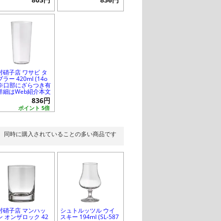
803円
836円
村硝子店 ワサビ タ
ラー 420ml (14o
) ※口部にざらつき有
詳細はWeb紹介本文
836円
ポイント 5倍
同時に購入されていることの多い商品です
村硝子店 マンハッ
シュトルッツル ウイ
ン オンザロック 42
スキー 194ml (SL-587