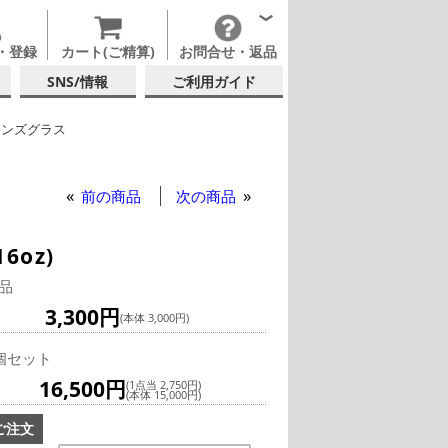
・登録
カート(ご精算)
お問合せ・返品
SNS/情報
ご利用ガイド
リンズグラス
 (日本酒・焼酎・泡盛)
硝子店
前の商品
次の商品
6oz)
品
3,300円
(本体 3,000円)
個セット
16,500円
(1点当 2,750円)
(本体 15,000円)
ご注文