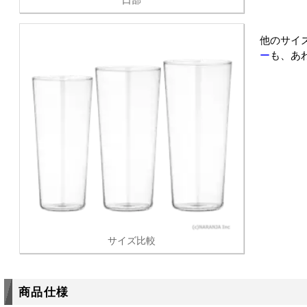
口部
他のサイ
ー
も、あ
サイズ比較
商品仕様