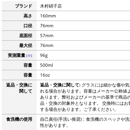
ブランド
木村硝子店
高さ
160mm
口径
76mm
底面径
57mm
最大径
76mm
実測重量
96g
(
※
)
容量
500ml
容量
16oz
返品・交換に
返品・交換に関して:
グラスには細かな傷や気
関して
れる場合があります。容量はメーカー公称値よ
あります。弊社およびメーカーの基準で商品
品・交換の対象外となります。 交換時にはお
する場合があります。ご了承ください。
食洗機の使用
自己責任(手洗い推奨)：食洗機のスペックや
性があります。