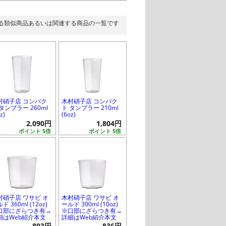
る類似商品あるいは関連する商品の一覧です
村硝子店 コンパク
木村硝子店 コンパク
タンブラー 260ml
ト タンブラー 210ml
z)
(6oz)
2,090円
1,804円
ポイント 5倍
ポイント 5倍
村硝子店 ワサビ オ
木村硝子店 ワサビ オ
ド 360ml (12oz)
ールド 300ml (10oz)
口部にざらつき有→
※口部にざらつき有→
細はWeb紹介本文
詳細はWeb紹介本文