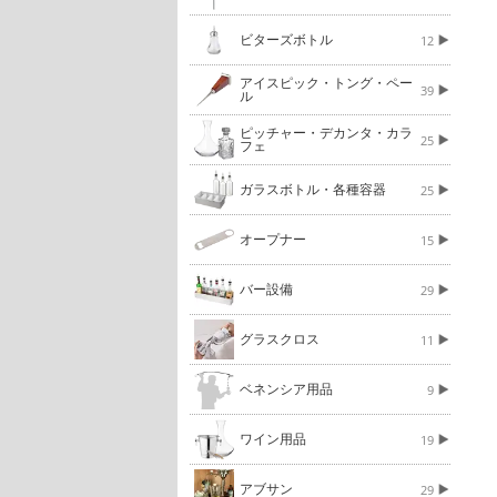
ビターズボトル
12
アイスピック・トング・ペー
39
ル
ピッチャー・デカンタ・カラ
25
フェ
ガラスボトル・各種容器
25
オープナー
15
バー設備
29
グラスクロス
11
ベネンシア用品
9
ワイン用品
19
アブサン
29