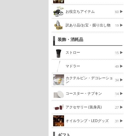
お役立ちアイテム
60
訳あり品/お宝・掘り出し物
19
装飾・消耗品
ストロー
15
マドラー
49
カクテルピン・デコレーショ
34
ン
コースター・ナプキン
14
アクセサリー (装身具)
27
オイルランプ・LEDグッズ
31
ギフト