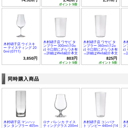
14,520円
2,420円
2,310円
ポイント 5倍
木村硝子店 ワサビ タ
木村硝子店 ワサビ タ
木
木村硝子店 ウイスキ
ンブラー 300ml (10o
ンブラー 360ml (12o
ンブ
ー テイスティング 20
z) ※口部にざらつき有
z) ※口部にざらつき有
z
0ml (0711)
→詳細はWeb紹介本文
→詳細はWeb紹介本文
→
3,850円
803円
825円
ポイント 5倍
ポイント 5倍
同時購入商品
木村硝子店 マンハッ
ロナ パレンカ テイス
木村硝子店 コンパク
木
タン タンブラー 405m
ティンググラス 200ml
ト ゾンビー 440ml (14
タ