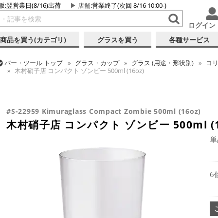
販:翌営業日(8/16)出荷
店舗
:営業終了(次回 8/16 10:00-)
ログイン
商品を買う(カテゴリ)
グラスを買う
各種サービス
バー・ツール
トップ
グラス・カップ
グラス (用途・形状別)
コ
木村硝子店 コンパクト ゾンビー 500ml (16oz)
バー・ツール
トップ
グラス・カップ
グラス (用途・形状別)
酒器
バー・ツール
トップ
グラス・カップ
グラス (ブランド別)
木村
木村硝子店 コンパクト ゾンビー 500ml (16oz)
木村硝子店 コンパクト ゾンビー 500ml (16oz)
#S-22959 Kimuraglass Compact Zombie 500ml (16oz)
木村硝子店 コンパクト ゾンビー 500ml (1
単
6