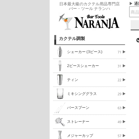
通
日本最大級のカクテル用品専門店
バー・ツール ナランハ
カクテル調製
シェーカー (3ピース)
71
2ピースシェーカー
31
ティン
22
ミキシンググラス
29
バースプーン
63
ストレーナー
49
メジャーカップ
57