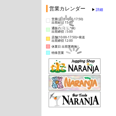
営業カレンダー
詳細
営業(店舗14:00-17:50)
出荷締切 15:00
通販のみ(店舗休)
出荷締切 15:00
店舗(10:00-17:50)+発送
出荷締切 12:00
休業日 出荷業務無し
特殊営業