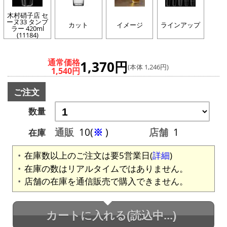
木村硝子店 セ
ーヌ33 タンブ
カット
イメージ
ラインアップ
ラー 420ml
(11184)
通常価格
1,370円
(本体 1,246円)
1,540円
ご注文
数量
通販
10(
※
)
店舗
1
在庫
在庫数以上のご注文は要5営業日(
詳細
)
在庫の数はリアルタイムではありません。
店舗の在庫を通信販売で購入できません。
カートに入れる
(読込中...)