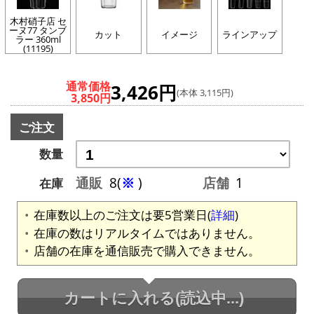
木村硝子店 セ
ーヌ77 タンブ
カット
イメージ
ラインアップ
ラー 360ml
(11195)
通常価格
3,426円
(本体 3,115円)
3,850円
ご注文
数量
通販
8(
※
)
店舗
1
在庫
在庫数以上のご注文は要5営業日(
詳細
)
在庫の数はリアルタイムではありません。
店舗の在庫を通信販売で購入できません。
カートに入れる
(読込中...)