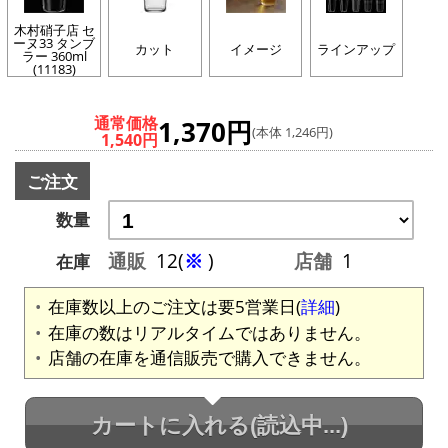
木村硝子店 セ
ーヌ33 タンブ
カット
イメージ
ラインアップ
ラー 360ml
(11183)
通常価格
1,370円
(本体 1,246円)
1,540円
ご注文
数量
通販
12(
※
)
店舗
1
在庫
在庫数以上のご注文は要5営業日(
詳細
)
在庫の数はリアルタイムではありません。
店舗の在庫を通信販売で購入できません。
カートに入れる
(読込中...)