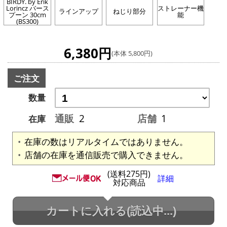
BIRDY. by Erik
Lorincz バース
ストレーナー機
ラインアップ
ねじり部分
プーン 30cm
能
(BS300)
6,380円
(本体 5,800円)
ご注文
数量
通販
2
店舗
1
在庫
在庫の数はリアルタイムではありません。
店舗の在庫を通信販売で購入できません。
(送料275円)
詳細
対応商品
カートに入れる
(読込中...)