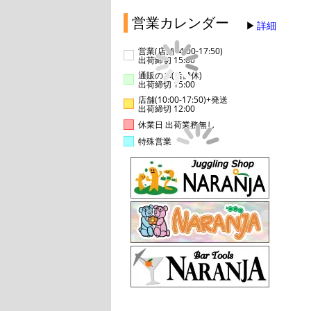
営業カレンダー
詳細
営業(店舗14:00-17:50)
出荷締切 15:00
通販のみ(店舗休)
出荷締切 15:00
店舗(10:00-17:50)+発送
出荷締切 12:00
休業日 出荷業務無し
特殊営業