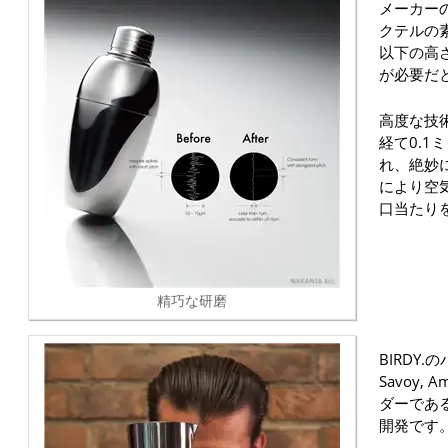
メーカー
クテルの
以下の高
が必要だ
高度な技
経て0.1
れ、絶妙
により空
口当たり
精巧な研磨
BIRDY
Savoy,
ダーであ
開発です