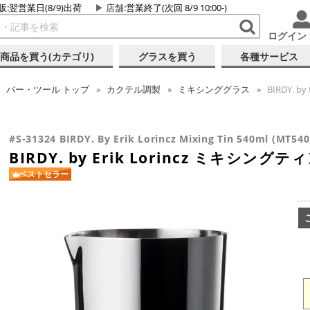
販:翌営業日(8/9)出荷
店舗
:営業終了(次回 8/9 10:00-)
ログイン
商品を買う(カテゴリ)
グラスを買う
各種サービス
バー・ツール
トップ
カクテル調製
ミキシンググラス
BIRDY. b
#S-31324 BIRDY. By Erik Lorincz Mixing Tin 540ml (MT540
BIRDY. by Erik Lorincz ミキシングティン
ベストセラー