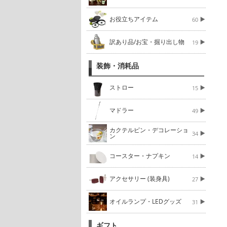
お役立ちアイテム
60
訳あり品/お宝・掘り出し物
19
装飾・消耗品
ストロー
15
マドラー
49
カクテルピン・デコレーショ
34
ン
コースター・ナプキン
14
アクセサリー (装身具)
27
オイルランプ・LEDグッズ
31
ギフト