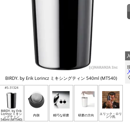
BIRDY. by Erik Lorincz ミキシングティン 540ml (MT540)
#S-31324
BIRDY. by Erik
Lorincz ミキシ
エリック・ロリ
内側
精巧な研磨
研磨の方向
ングティン
ンツ氏
540ml (MT540)