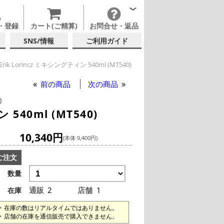
・登録
カート(ご精算)
お問合せ・返品
SNS/情報
ご利用ガイド
y Erik Lorincz ミキシングティン 540ml (MT540)
前の商品
次の商品
)
 540ml (MT540)
10,340円
(本体 9,400円)
ご注文
数量
通販
2
店舗
1
在庫
在庫の数はリアルタイムではありません。
店舗の在庫を通信販売で購入できません。