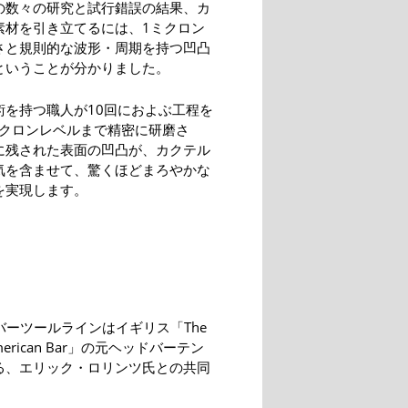
の数々の研究と試行錯誤の結果、カ
素材を引き立てるには、1ミクロン
さと規則的な波形・周期を持つ凹凸
ということが分かりました。
術を持つ職人が10回におよぶ工程を
ミクロンレベルまで精密に研磨さ
に残された表面の凹凸が、カクテル
気を含ませて、驚くほどまろやかな
を実現します。
.のバーツールラインはイギリス「The
 American Bar」の元ヘッドバーテン
る、エリック・ロリンツ氏との共同
。