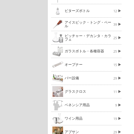
ビターズボトル
12
アイスピック・トング・ペー
39
ル
ピッチャー・デカンタ・カラ
25
フェ
ガラスボトル・各種容器
25
オープナー
15
バー設備
29
グラスクロス
11
ベネンシア用品
9
ワイン用品
19
アブサン
29