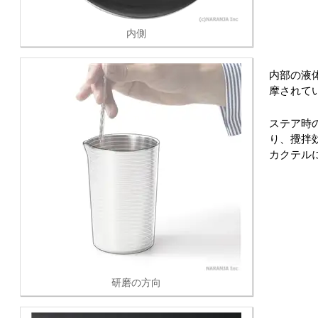
内側
内部の液
摩されて
ステア時
り、攪拌
カクテル
研磨の方向