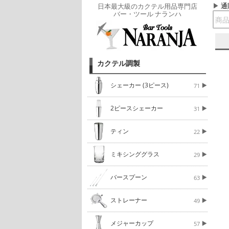
通
日本最大級のカクテル用品専門店
バー・ツール ナランハ
カクテル調製
シェーカー (3ピース)
71
2ピースシェーカー
31
ティン
22
ミキシンググラス
29
バースプーン
63
ストレーナー
49
メジャーカップ
57