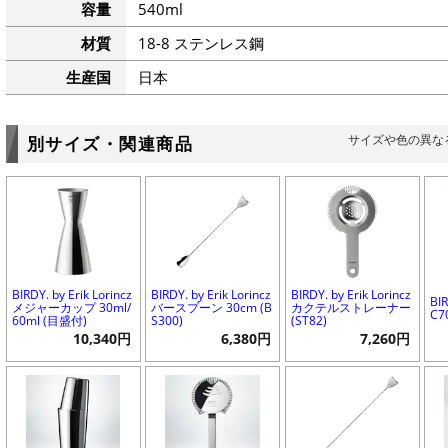
容量
540ml
材質
18-8 ステンレス鋼
生産国
日本
サイズや色の異な
別サイズ・関連商品
BIRDY. by Erik Lorincz
BIRDY. by Erik Lorincz
BIRDY. by Erik Lorincz
BI
メジャーカップ 30ml/
バースプーン 30cm (B
カクテルストレーナー
C7
60ml (目盛付)
S300)
(ST82)
10,340円
6,380円
7,260円