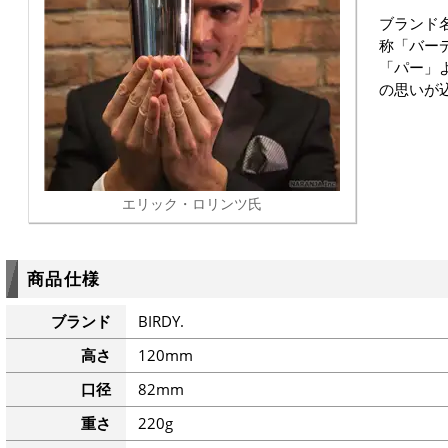
ブランド名
称「バー
「パー」
の思いが
エリック・ロリンツ氏
商品仕様
ブランド
BIRDY.
高さ
120mm
口径
82mm
重さ
220g