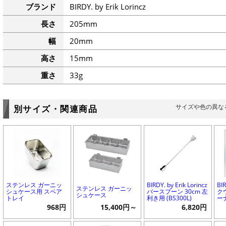
ブランド
BIRDY. by Erik Lorincz
長さ
205mm
幅
20mm
高さ
15mm
重さ
33g
サイズや色の異な
別サイズ・関連商品
ステンレス ガーニッ
BIRDY. by Erik Lorincz
BIR
ステンレス ガーニッ
シュケース用 スペア
バースプーン 30cm 左
ク
シュケース
トレイ
利き用 (BS300L)
ーナ
968円
15,400円～
6,820円