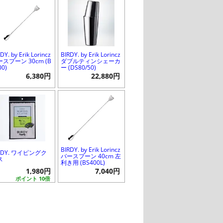
DY. by Erik Lorincz
BIRDY. by Erik Lorincz
スプーン 30cm (B
ダブルティンシェーカ
00)
ー (DS80/50)
6,380円
22,880円
BIRDY. by Erik Lorincz
RDY. ワイピングク
バースプーン 40cm 左
ス
利き用 (BS400L)
1,980円
7,040円
ポイント 10倍