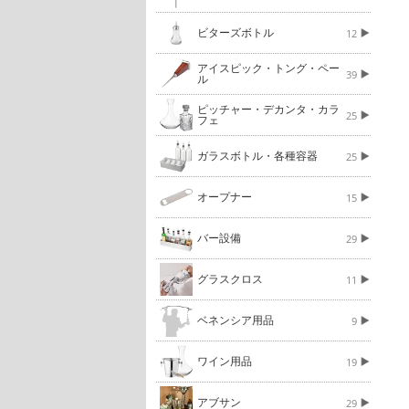
ビターズボトル
12
アイスピック・トング・ペー
39
ル
ピッチャー・デカンタ・カラ
25
フェ
ガラスボトル・各種容器
25
オープナー
15
バー設備
29
グラスクロス
11
ベネンシア用品
9
ワイン用品
19
アブサン
29