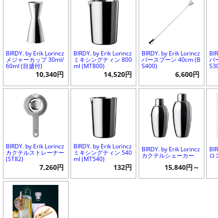
BIRDY. by Erik Lorincz
BIRDY. by Erik Lorincz
BIRDY. by Erik Lorincz
BIR
メジャーカップ 30ml/
ミキシングティン 800
バースプーン 40cm (B
バー
60ml (目盛付)
ml (MT800)
S400)
S3
10,340円
14,520円
6,600円
BIRDY. by Erik Lorincz
BIRDY. by Erik Lorincz
BIRDY. by Erik Lorincz
BI
カクテルストレーナー
ミキシングティン 540
カクテルシェーカー
ロ
(ST82)
ml (MT540)
7,260円
132円
15,840円～