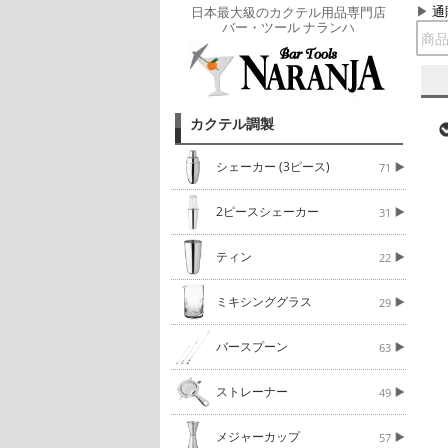
通
日本最大級のカクテル用品専門店
バー・ツール ナランハ
カクテル調製
シェーカー (3ピース)
71
2ピースシェーカー
31
ティン
22
ミキシンググラス
29
バースプーン
63
ストレーナー
49
メジャーカップ
57