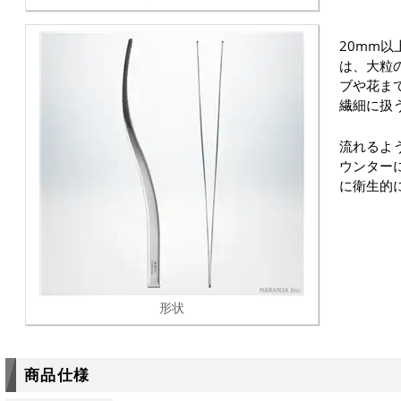
20mm以
は、大粒
ブや花ま
繊細に扱
流れるよ
ウンター
に衛生的
形状
商品仕様