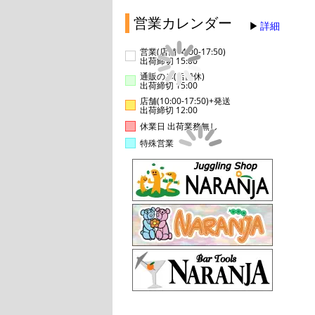
営業カレンダー
詳細
営業(店舗14:00-17:50)
出荷締切 15:00
通販のみ(店舗休)
出荷締切 15:00
店舗(10:00-17:50)+発送
出荷締切 12:00
休業日 出荷業務無し
特殊営業