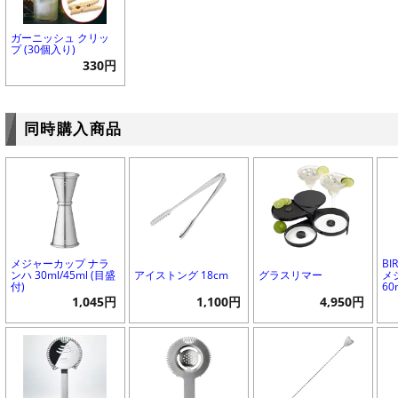
ガーニッシュ クリッ
プ (30個入り)
330円
同時購入商品
メジャーカップ ナラ
BIR
ンハ 30ml/45ml (目盛
アイストング 18cm
グラスリマー
メ
付)
60
1,045円
1,100円
4,950円