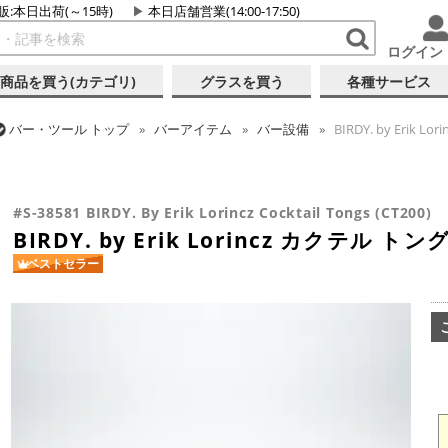
販:本日出荷(～15時)
本日店舗営業(14:00-17:50)
ログイン
商品を買う(カテゴリ)
グラスを買う
各種サービス
バー・ツール
トップ
バーアイテム
バー設備
BIRDY. by Erik L
バー・ツール
トップ
バーアイテム
お役立ちアイテム
BIRDY. by
バー・ツール
トップ
カクテル調製
ミクソロジー
BIRDY. by Er
#S-38581 BIRDY. By Erik Lorincz Cocktail Tongs (CT200)
BIRDY. by Erik Lorincz カクテル トング 
ベストセラー