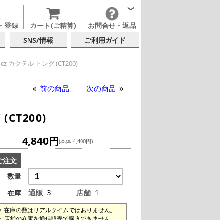
・登録
カート(ご精算)
お問合せ・返品
SNS/情報
ご利用ガイド
orincz カクテル トング (CT200)
 Erik Lorincz カクテル トング (CT200)
ik Lorincz カクテル トング (CT200)
前の商品
次の商品
(CT200)
4,840円
(本体 4,400円)
ご注文
数量
通販
3
店舗
1
在庫
在庫の数はリアルタイムではありません。
店舗の在庫を通信販売で購入できません。