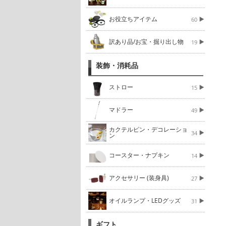
お役立ちアイテム
60
訳あり品/お宝・掘り出し物
19
装飾・消耗品
ストロー
15
マドラー
49
カクテルピン・デコレーショ
34
ン
コースター・ナプキン
14
アクセサリー (装身具)
27
オイルランプ・LEDグッズ
31
ギフト