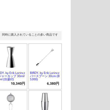
同時に購入されていることの多い商品です
DY. by Erik Lorincz
BIRDY. by Erik Lorincz
ジャーカップ 30ml/
バースプーン 30cm (B
ml (目盛付)
S300)
10,340円
6,380円