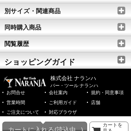
別サイズ・関連商品
同時購入商品
閲覧履歴
ショッピングガイド
株式会社 ナランハ
バー・ツール ナランハ
お問合せ
会社案内
規約・同意事項
営業時間
ご利用ガイド
店舗
ご注文について
対応ブラウザ
©1999-2026 NARANJA Inc. All Rights Reserved.
カートを
カートに入れる
(読込中...)
見る