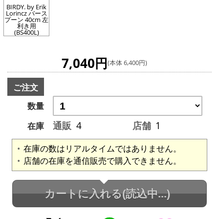
BIRDY. by Erik
Lorincz バース
プーン 40cm 左
利き用
(BS400L)
7,040円
(本体 6,400円)
ご注文
数量
通販
4
店舗
1
在庫
在庫の数はリアルタイムではありません。
店舗の在庫を通信販売で購入できません。
カートに入れる
(読込中...)