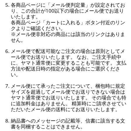
各商品ページに「メール便判定量」が設定されてお
り、この合計が100以下の場合にメール便でお送り
いたします。
各商品ページ「カートに入れる」ボタン付近のリン
クよりご確認ください。
※メール便非対応の商品には該当のリンクはありま
せん。
メール便で配送可能なご注文の場合は原則としてメ
ール便でお送りいたします。 なお、ご注文手続中
に、ヤマト通常便に変更することも可能です。 支払
方法や配送日時の指定がある場合にご選択くださ
い。
メール便にて承ったご注文について、梱包時に規定
サイズを超過してメール便でお送りできない場合は
ヤマト通常便でお送りいたします。 その場合でも特
に追加料金はありません。 精算時にご請求させてい
ただいたメール便の送料にてお送りいたします。
納品書へのメッセージの記載等、信書に該当する文
書を同梱することはできません。