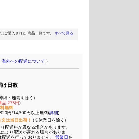
た(ご購入された)商品一覧です。
すべて見る
(
海外への配送について
)
届け日数
(※沖縄・離島を除く)
品 275円
)
送料無料
20円/14,300円以上無料(
詳細
)
注文は当日出荷！
(※休業日を除く)
より配送料が異なる場合があります。
他により配送が遅れる場合がありま
は配送を行っておりません。
営業日
を