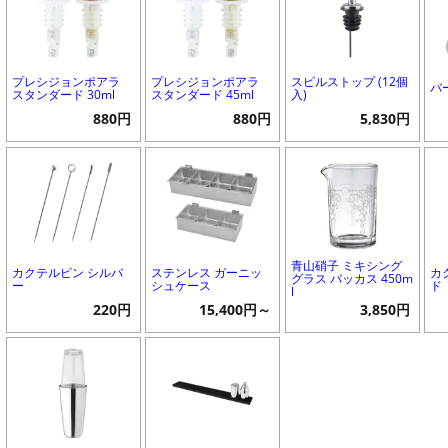
プレシジョンポアラ
プレシジョンポアラ
スピルストップ (12個
バ
スタンダード 30ml
スタンダード 45ml
入)
880円
880円
5,830円
青山硝子 ミキシング
カクテルピン シルバ
ステンレス ガーニッ
カ
グラス バッカス 450m
ー
シュケース
ド
l
220円
15,400円～
3,850円