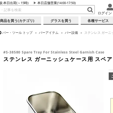
販:本日出荷(～15時)
本日店舗営業(14:00-17:50)
ログイン
商品を買う(カテゴリ)
グラスを買う
各種サービス
バー・ツール
トップ
バーアイテム
バー設備
ステンレス ガーニ
バー・ツール
トップ
バーアイテム
ガラスボトル・各種容器
ステ
#S-38580 Spare Tray For Stainless Steel Garnish Case
ステンレス ガーニッシュケース用 スペ