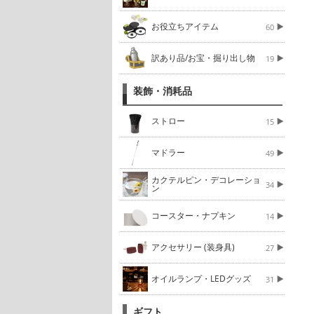
お役立ちアイテム
60
訳あり品/お宝・掘り出し物
19
装飾・消耗品
ストロー
15
マドラー
49
カクテルピン・デコレーショ
34
ン
コースター・ナプキン
14
アクセサリー (装身具)
27
オイルランプ・LEDグッズ
31
ギフト