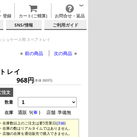
・登録
カート(ご精算)
お問合せ・返品
SNS/情報
ご利用ガイド
ッシュケース用 スペアトレイ
ンレス ガーニッシュケース用 スペアトレイ
前の商品
次の商品
アトレイ
968円
(本体 880円)
ご注文
数量
通販
9(
※
)
店舗
準備無
在庫
在庫数以上のご注文は要5営業日(
詳細
)
在庫の数はリアルタイムではありません。
店舗の在庫を通信販売で購入できません。