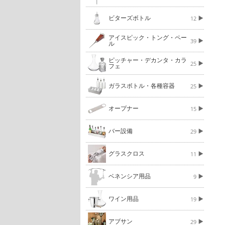
ビターズボトル
12
アイスピック・トング・ペー
39
ル
ピッチャー・デカンタ・カラ
25
フェ
ガラスボトル・各種容器
25
オープナー
15
バー設備
29
グラスクロス
11
ベネンシア用品
9
ワイン用品
19
アブサン
29