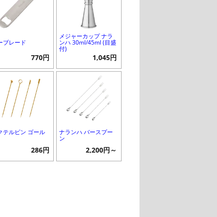
メジャーカップ ナラ
ーブレード
ンハ 30ml/45ml (目盛
付)
770円
1,045円
クテルピン ゴール
ナランハ バースプー
ン
286円
2,200円～