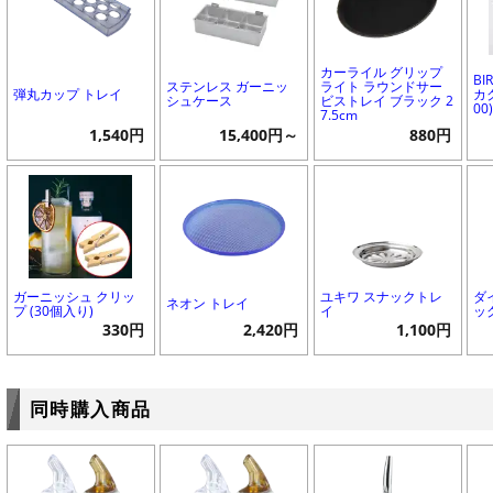
カーライル グリップ
BIR
ステンレス ガーニッ
ライト ラウンドサー
弾丸カップ トレイ
カク
シュケース
ビストレイ ブラック 2
00
7.5cm
1,540円
15,400円～
880円
ガーニッシュ クリッ
ユキワ スナックトレ
ダ
ネオン トレイ
プ (30個入り)
イ
ッ
330円
2,420円
1,100円
同時購入商品