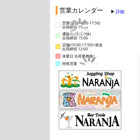
営業カレンダー
詳細
営業(店舗14:00-17:50)
出荷締切 15:00
通販のみ(店舗休)
出荷締切 15:00
店舗(10:00-17:50)+発送
出荷締切 12:00
休業日 出荷業務無し
特殊営業