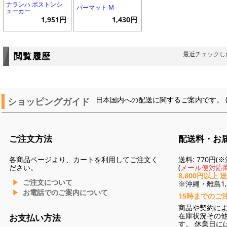
ナランハ ボストンシ
バーマット M
ェーカー
1,951円
1,430円
最近チェックし
閲覧履歴
ショッピングガイド
日本国内への配送に関するご案内です。 
ご注文方法
配送料・お
各商品ページより、カートを利用してご注文く
送料: 770円
ださい。
(
メール便対応商
8,800円以上 
ご注文について
※沖縄・離島1,3
お電話でのご案内について
15時までのご
商品や契約に
在庫状況その
お支払い方法
す。 休業日に