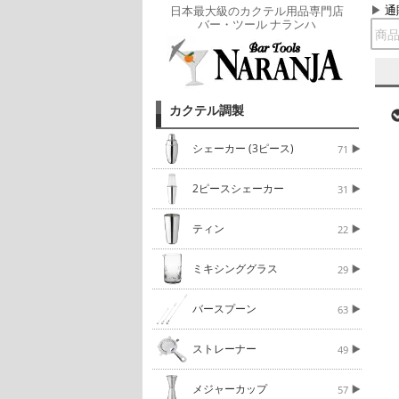
通
日本最大級のカクテル用品専門店
バー・ツール ナランハ
カクテル調製
シェーカー (3ピース)
71
2ピースシェーカー
31
ティン
22
ミキシンググラス
29
バースプーン
63
ストレーナー
49
メジャーカップ
57